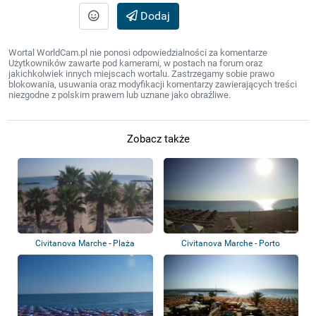
Dodaj
Wortal WorldCam.pl nie ponosi odpowiedzialności za komentarze
Użytkowników zawarte pod kamerami, w postach na forum oraz
jakichkolwiek innych miejscach wortalu. Zastrzegamy sobie prawo
blokowania, usuwania oraz modyfikacji komentarzy zawierających treści
niezgodne z polskim prawem lub uznane jako obraźliwe.
Zobacz także
Civitanova Marche - Plaża
Civitanova Marche - Porto
Civitanova - S...