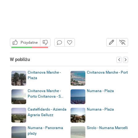
Przydatne
W pobliżu
Civitanova Marche -
Civitanova Marche - Port
Plaża
Civitanova Marche -
Numana - Plaża
Porto Civitanova - S...
Castelfidardo - Azienda
Numana - Plaża
Agraria Galluzz
Numana - Panorama
Sirolo - Numana Marcelli
plaży