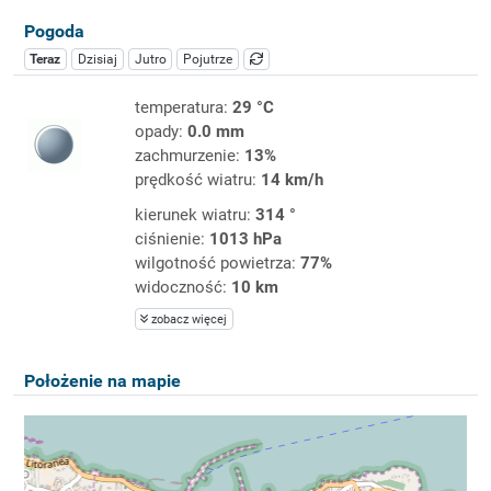
Pogoda
Teraz
Dzisiaj
Jutro
Pojutrze
temperatura:
29 °C
opady:
0.0 mm
zachmurzenie:
13%
prędkość wiatru:
14 km/h
kierunek wiatru:
314 °
ciśnienie:
1013 hPa
wilgotność powietrza:
77%
widoczność:
10 km
zobacz więcej
Położenie na mapie