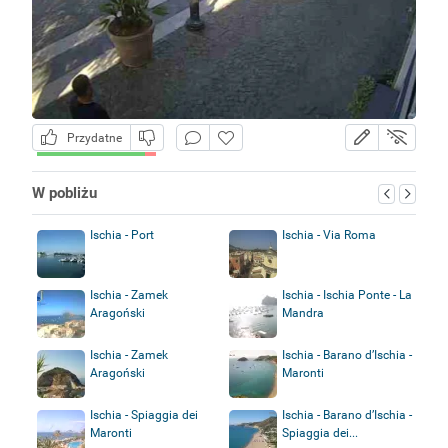
Przydatne
W pobliżu
Ischia - Port
Ischia - Via Roma
Ischia - Zamek
Ischia - Ischia Ponte - La
Aragoński
Mandra
Ischia - Zamek
Ischia - Barano d’Ischia -
Aragoński
Maronti
Ischia - Spiaggia dei
Ischia - Barano d’Ischia -
Maronti
Spiaggia dei...