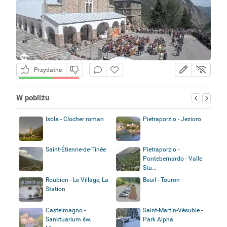
Przydatne
W pobliżu
Isola - Clocher roman
Pietraporzio - Jezioro
Saint-Étienne-de-Tinée
Pietraporzio -
Pontebernardo - Valle
Stu...
Roubion - Le Village, La
Beuil - Touron
Station
Castelmagno -
Saint-Martin-Vésubie -
Sanktuarium św.
Park Alpha