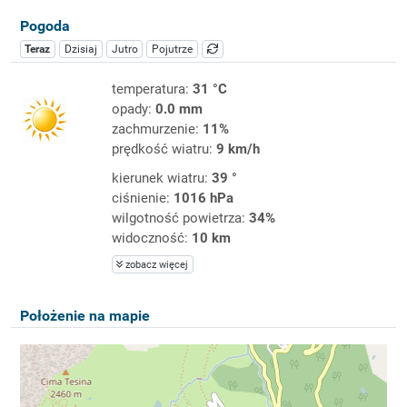
Pogoda
Teraz
Dzisiaj
Jutro
Pojutrze
temperatura:
31 °C
opady:
0.0 mm
zachmurzenie:
11%
prędkość wiatru:
9 km/h
kierunek wiatru:
39 °
ciśnienie:
1016 hPa
wilgotność powietrza:
34%
widoczność:
10 km
zobacz więcej
Położenie na mapie