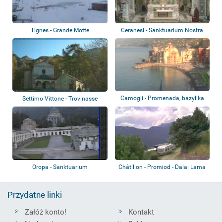
Tignes - Grande Motte
Ceranesi - Sanktuarium Nostra
Signora de...
Camogli - Promenada, bazylika
Settimo Vittone - Trovinasse
Oropa - Sanktuarium
Châtillon - Promiod - Dalai Lama
Village
Przydatne linki
Załóż konto!
Kontakt