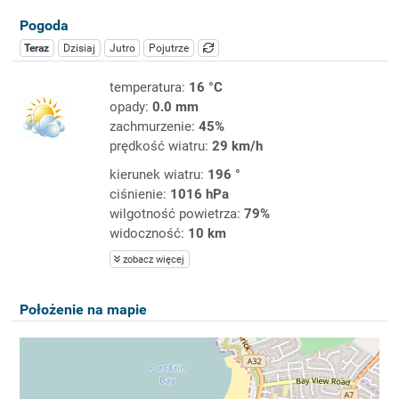
Pogoda
Teraz
Dzisiaj
Jutro
Pojutrze
temperatura:
16 °C
opady:
0.0 mm
zachmurzenie:
45%
prędkość wiatru:
29 km/h
kierunek wiatru:
196 °
ciśnienie:
1016 hPa
wilgotność powietrza:
79%
widoczność:
10 km
zobacz więcej
Położenie na mapie