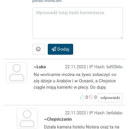
portalu WorldCam.
Dodaj
~Luka
22.11.2023
| IP Hash: bd93b6c
Na worlcamie można na żywo zobaczyć co
się dzieje u Arabów i w Oceanii, a Chojnice
ciągle mają kamerki w plecy. Do dupy.
0
0
odpowiedz
22.11.2023
| IP Hash: be6dabc
~Chojniczanin
Działa kamera hotelu Notera oraz ta na