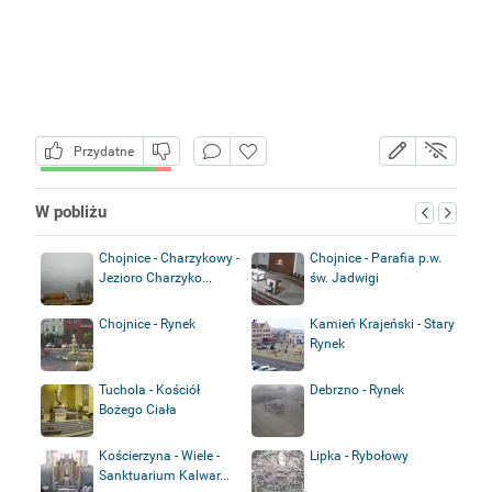
Przydatne
W pobliżu
Chojnice - Charzykowy -
Chojnice - Parafia p.w.
Jezioro Charzyko...
św. Jadwigi
Chojnice - Rynek
Kamień Krajeński - Stary
Rynek
Tuchola - Kościół
Debrzno - Rynek
Bożego Ciała
Kościerzyna - Wiele -
Lipka - Rybołowy
Sanktuarium Kalwar...