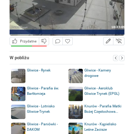
Przydatne
W pobliżu
Gliwice - Rynek
Gliwice - Kamery
drogowe
Gliwice - Parafia św.
Gliwice - Aeroklub
Bartłomieja
Gliwice Trynek (EPGL)
Gliwice - Lotnisko
Knurów - Parafia Matki
Gliwice-Trynek
Bożej Częstochows...
Gliwice - Paniówki -
Knurów - Kąpielisko
DAKOM
Leśne Zacisze