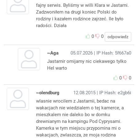
fajny serwis. Byliśmy w willi Klara w Jastarni.
Zadzwoniłem na drugi koniec Polski do
rodziny i kazałem rodzince zajrzeć. Ile było
radości. Działa
0
0
odpowiedz
~Aga
05.07.2026
| IP Hash: 5f667a0
Jastarnir omijamy nic ciekawego tylko
Hel warto
0
0
~olendburg
12.08.2015
| IP Hash: e2gb6i
wlasnie wrocilem z Jastarnii, bedac na
wakacjach nie wiedzialem o tej kamerce, a
mieszkalem nie daleko bo w domku
drewnianym na kampingu Pod Cyprysami.
Kamerka w tym miejscu przypomina mi o
wakacjach, zwlaszcza, ze moja rodzina