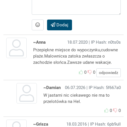
Dodaj
~Anna
18.07.2020
| IP Hash: n0ts0s
Przepiękne miejsce do wypoczynku,cudowne
plaże.Malownicxa zatoka zwłaszcza o
zachodzie słońca.Zawsze udane wakacje.
0
0
odpowiedz
~Damian
06.07.2026
| IP Hash: 5f667a0
W jastarni nic ciekawego nie ma to
przelotówka na Hel.
0
0
~Grisza
18.03.2016
| IP Hash: 6pb9ull