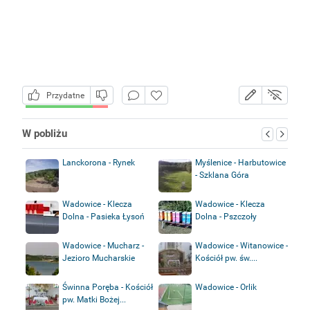
Przydatne
W pobliżu
Lanckorona - Rynek
Myślenice - Harbutowice
- Szklana Góra
Wadowice - Klecza
Wadowice - Klecza
Dolna - Pasieka Łysoń
Dolna - Pszczoły
Wadowice - Mucharz -
Wadowice - Witanowice -
Jezioro Mucharskie
Kościół pw. św....
Świnna Poręba - Kościół
Wadowice - Orlik
pw. Matki Bożej...