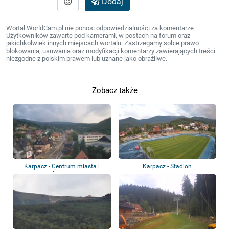
Dodaj
Wortal WorldCam.pl nie ponosi odpowiedzialności za komentarze
Użytkowników zawarte pod kamerami, w postach na forum oraz
jakichkolwiek innych miejscach wortalu. Zastrzegamy sobie prawo
blokowania, usuwania oraz modyfikacji komentarzy zawierających treści
niezgodne z polskim prawem lub uznane jako obraźliwe.
Zobacz także
Karpacz - Centrum miasta i
Karpacz - Stadion
Śnieżka
lekkoatletyczny