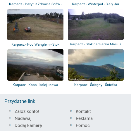
Karpacz - Instytut Zdrowia Sofra -
Karpacz - Winterpol - Biały Jar
Śnież...
Karpacz - Stok narciarski Maciuś
Karpacz - Pod Wangiem - Stok
narciarski
Karpacz - Kopa - kolej linowa
Karpacz - Ściegny - Śnieżka
Przydatne linki
Załóż konto!
Kontakt
Nadawaj
Reklama
Dodaj kamerę
Pomoc