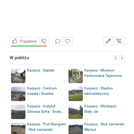
Przydatne
W pobliżu
Karpacz - Deptak
Karpacz - Muzeum
Karkonoskie Tajemnice
Karpacz - Centrum
Karpacz - Stadion
miasta i Śnieżka
lekkoatletyczny
Karpacz - Instytut
Karpacz - Winterpol -
Zdrowia Sofra - Śnież...
Biały Jar
Karpacz - Pod Wangiem
Karpacz - Stok narciarski
- Stok narciarski
Maciuś