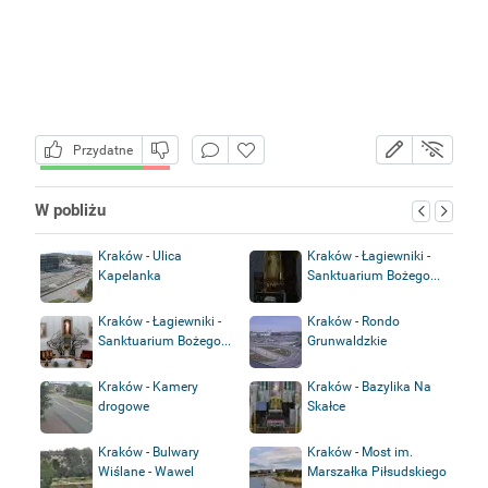
Przydatne
W pobliżu
Kraków - Ulica
Kraków - Łagiewniki -
Kapelanka
Sanktuarium Bożego...
Kraków - Łagiewniki -
Kraków - Rondo
Sanktuarium Bożego...
Grunwaldzkie
Kraków - Kamery
Kraków - Bazylika Na
drogowe
Skałce
Kraków - Bulwary
Kraków - Most im.
Wiślane - Wawel
Marszałka Piłsudskiego