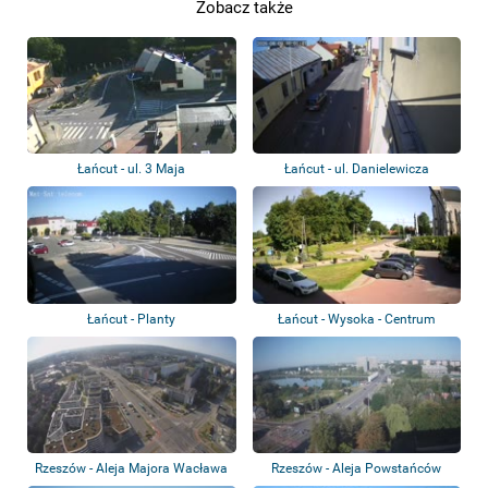
Zobacz także
Łańcut - ul. 3 Maja
Łańcut - ul. Danielewicza
Łańcut - Planty
Łańcut - Wysoka - Centrum
Kultury Gminy...
Rzeszów - Aleja Majora Wacława
Rzeszów - Aleja Powstańców
Kopisto
Warszawy, Sta...