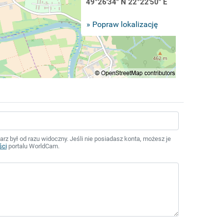
49°26'34" N 22°22'50" E
» Popraw lokalizację
z był od razu widoczny. Jeśli nie posiadasz konta, możesz je
ści
portalu WorldCam.