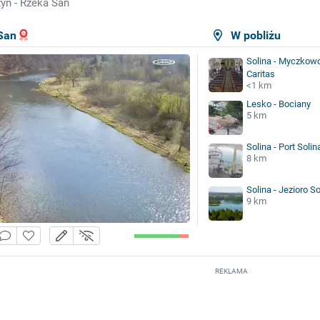
yń - Rzeka San
San
W pobliżu
Solina - Myczkow
Caritas
<1 km
Lesko - Bociany
5 km
Solina - Port Solin
8 km
Solina - Jezioro So
9 km
REKLAMA