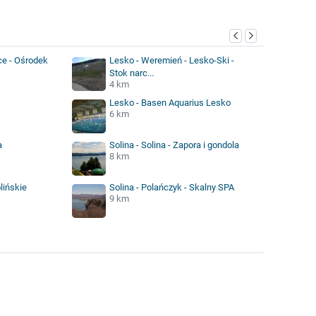
ce - Ośrodek
Lesko - Weremień - Lesko-Ski -
Stok narc...
4 km
Lesko - Basen Aquarius Lesko
6 km
a
Solina - Solina - Zapora i gondola
8 km
lińskie
Solina - Polańczyk - Skalny SPA
9 km