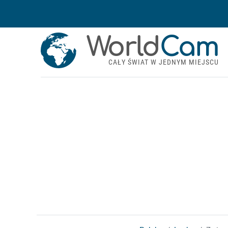
World
Cam
CAŁY ŚWIAT W JEDNYM MIEJSCU