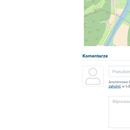
Komentarze
Anonimowe ko
założyć
w kil