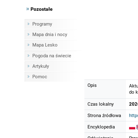
Pozostałe
Programy
Mapa dnia i nocy
Mapa Lesko
Pogoda na świecie
Artykuły
Pomoc
Opis
Aktu
do k
Czas lokalny
202
Strona źródłowa
http
Encyklopedia