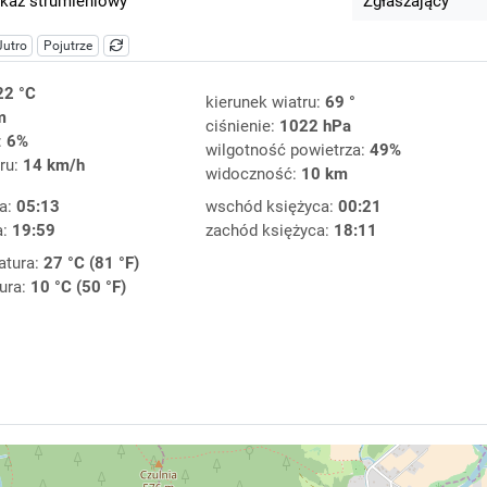
kaz strumieniowy
Zgłaszający
Jutro
Pojutrze
22 °C
kierunek wiatru:
69 °
m
ciśnienie:
1022 hPa
:
6%
wilgotność powietrza:
49%
ru:
14 km/h
widoczność:
10 km
a:
05:13
wschód księżyca:
00:21
a:
19:59
zachód księżyca:
18:11
atura:
27 °C (81 °F)
ura:
10 °C (50 °F)