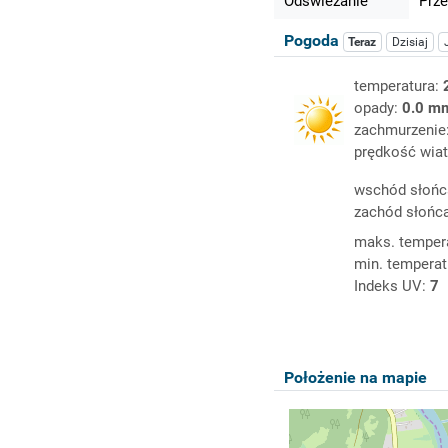
Odświeżanie
Prze
Pogoda
Teraz
Dzisiaj
temperatura:
opady:
0.0 m
zachmurzenie
prędkość wiat
wschód słońc
zachód słońc
maks. temper
min. temperat
Indeks UV:
7
Położenie na mapie