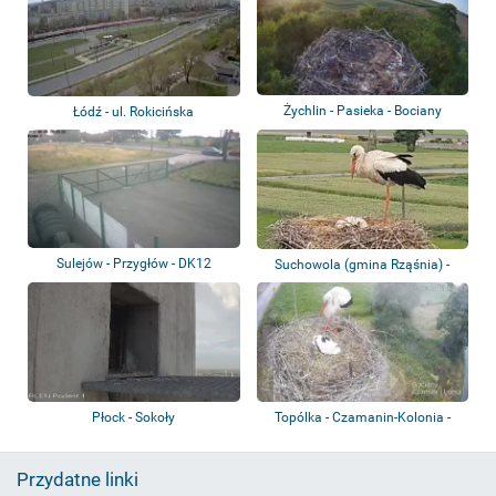
Żychlin - Pasieka - Bociany
Łódź - ul. Rokicińska
Sulejów - Przygłów - DK12
Suchowola (gmina Rząśnia) -
Bociany
Płock - Sokoły
Topólka - Czamanin-Kolonia -
Bociany
Przydatne linki