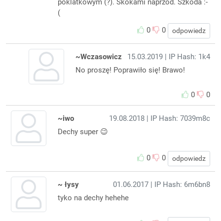
poklatkowym (?). Skokami naprzód. Szkoda :-
(
0
0
odpowiedz
~Wczasowicz
15.03.2019
| IP Hash: 1k4
No proszę! Poprawiło się! Brawo!
0
0
~iwo
19.08.2018
| IP Hash: 7039m8c
Dechy super 😉
0
0
odpowiedz
~ łysy
01.06.2017
| IP Hash: 6m6bn8
tyko na dechy hehehe