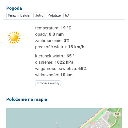
Pogoda
Teraz
Dzisiaj
Jutro
Pojutrze
temperatura:
19 °C
opady:
0.0 mm
zachmurzenie:
3%
prędkość wiatru:
13 km/h
kierunek wiatru:
65 °
ciśnienie:
1022 hPa
wilgotność powietrza:
68%
widoczność:
10 km
zobacz więcej
Położenie na mapie