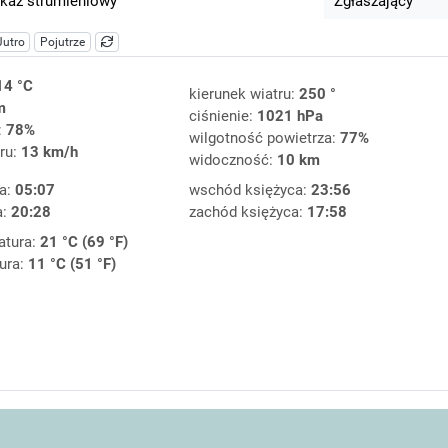
kaz strumieniowy
Zgłaszający
Jutro
Pojutrze
14 °C
kierunek wiatru:
250 °
m
ciśnienie:
1021 hPa
:
78%
wilgotność powietrza:
77%
ru:
13 km/h
widoczność:
10 km
a:
05:07
wschód księżyca:
23:56
a:
20:28
zachód księżyca:
17:58
atura:
21 °C (69 °F)
ura:
11 °C (51 °F)