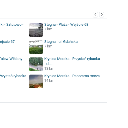
i - Sztutowo -
Stegna - Plaża - Wejście 68
7 km
ejście 67
Stegna - ul. Gdańska
7 km
Zalew Wiślany
Krynica Morska - Przystań rybacka
- ul....
13 km
Przystań rybacka
Krynica Morska - Panorama morza
14 km