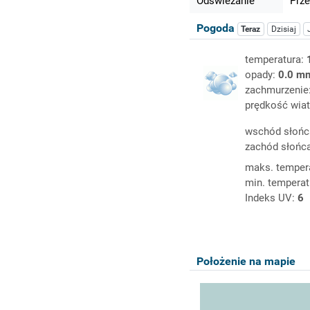
Odświeżanie
Prze
Pogoda
Teraz
Dzisiaj
temperatura:
opady:
0.0 m
zachmurzenie
prędkość wiat
wschód słońc
zachód słońc
maks. temper
min. temperat
Indeks UV:
6
Położenie na mapie