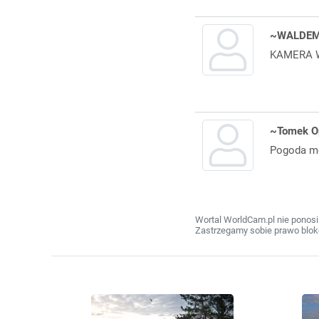
~WALDE
KAMERA W
~Tomek O
Pogoda moż
Wortal WorldCam.pl nie ponosi
Zastrzegamy sobie prawo bloko