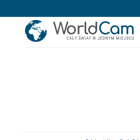
World
Cam
CAŁY ŚWIAT W JEDNYM MIEJSCU