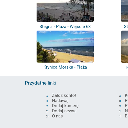
Stegna - Plaża - Wejście 68
St
Krynica Morska - Plaża
Przydatne linki
Załóż konto!
K
Nadawaj
R
Dodaj kamerę
P
Dodaj newsa
N
O nas
B