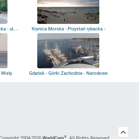
a - ul....
Krynica Morska - Przystań rybacka -
Plaż...
 Wisły
Gdańsk - Górki Zachodnie - Narodowe
Cent...
®
Copyright 2004-2026
WorldCam
. All Rights Reserved.