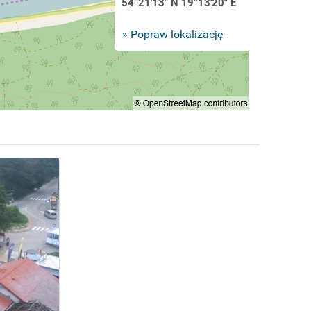
54°21'13" N 19°13'20" E
» Popraw lokalizację