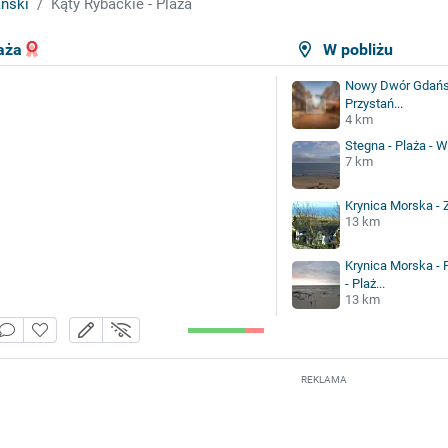
ński
Kąty Rybackie - Plaża
aża
W pobliżu
Nowy Dwór Gdańsk
Przystań...
4 km
Stegna - Plaża - W
7 km
Krynica Morska - 
13 km
Krynica Morska - 
- Plaż...
13 km
REKLAMA