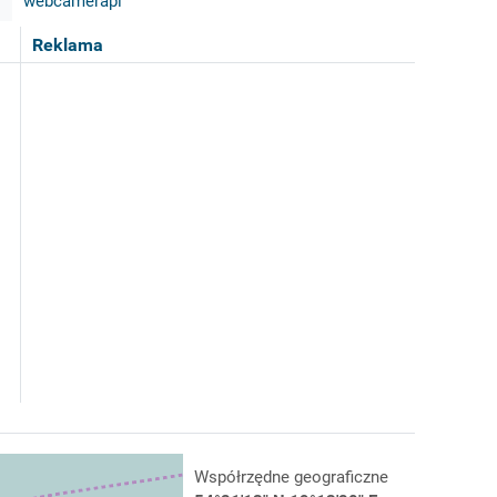
webcamerapl
Reklama
Współrzędne geograficzne