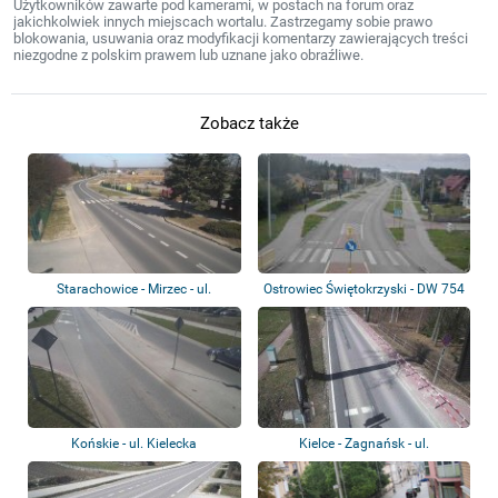
Użytkowników zawarte pod kamerami, w postach na forum oraz
jakichkolwiek innych miejscach wortalu. Zastrzegamy sobie prawo
blokowania, usuwania oraz modyfikacji komentarzy zawierających treści
niezgodne z polskim prawem lub uznane jako obraźliwe.
Zobacz także
Starachowice - Mirzec - ul.
Ostrowiec Świętokrzyski - DW 754
Wierzbicka
- ul. B...
Końskie - ul. Kielecka
Kielce - Zagnańsk - ul.
Turystyczna