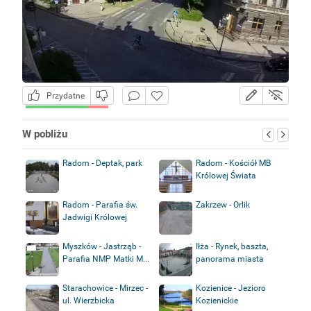
Przydatne
W pobliżu
Radom - Deptak, park
Radom - Kościół MB
Królowej Świata
Radom - Parafia św.
Zakrzew - Orlik
Jadwigi Królowej
Myszków - Jastrząb -
Iłża - Rynek, baszta,
Parafia NMP Matki M...
panorama miasta
Starachowice - Mirzec -
Kozienice - Jezioro
ul. Wierzbicka
Kozienickie