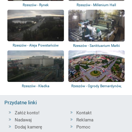
Rzeszów - Rynek
Rzeszów - Millenium Hall
Rzeszów - Aleja Powstańców
Rzeszów - Sanktuarium Matki
Warszawy, Sta...
Bożej Rzeszo...
Rzeszów - Kładka
Rzeszów - Ogrody Bernardynów,
Pomnik, Ro...
Przydatne linki
Załóż konto!
Kontakt
Nadawaj
Reklama
Dodaj kamerę
Pomoc