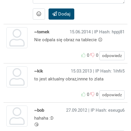
Dodaj
~tomek
15.06.2014
| IP Hash: hppj81
Nie odpala się obraz na tablecie ☹️
0
0
odpowiedz
~kik
15.03.2013
| IP Hash: 1ihfii5
to jest aktualny obraz,innne to zlata
0
0
odpowiedz
~bob
27.09.2012
| IP Hash: eseugu6
hahaha :D
😘