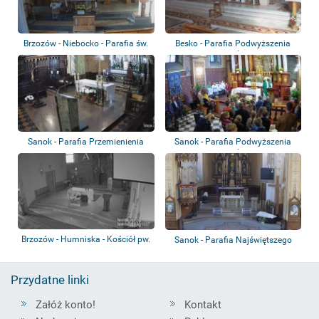
Brzozów - Niebocko - Parafia św.
Besko - Parafia Podwyższenia
Jana Ka...
Krzyża Świę...
Sanok - Parafia Przemienienia
Sanok - Parafia Podwyższenia
Pańskiego
Krzyża Świę...
Brzozów - Humniska - Kościół pw.
Sanok - Parafia Najświętszego
Niepoka...
Serca Pana...
Przydatne linki
Załóż konto!
Kontakt