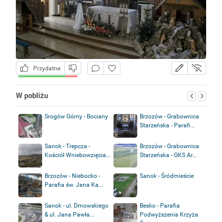
Przydatne
W pobliżu
Srogów Górny - Bociany
Brzozów - Grabownica
Starzeńska - Parafi...
Sanok - Trepcza -
Brzozów - Grabownica
Kościół Wniebowzięcia...
Starzeńska - GKS Ar...
Brzozów - Niebocko -
Sanok - Śródmieście
Parafia św. Jana Ka...
Sanok - ul. Dmowskiego
Besko - Parafia
& ul. Jana Pawła...
Podwyższenia Krzyża