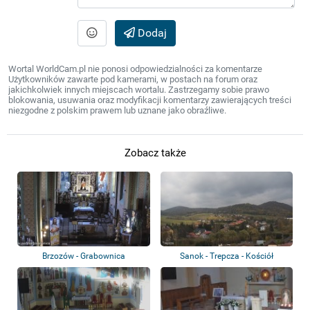
Dodaj
Wortal WorldCam.pl nie ponosi odpowiedzialności za komentarze
Użytkowników zawarte pod kamerami, w postach na forum oraz
jakichkolwiek innych miejscach wortalu. Zastrzegamy sobie prawo
blokowania, usuwania oraz modyfikacji komentarzy zawierających treści
niezgodne z polskim prawem lub uznane jako obraźliwe.
Zobacz także
Brzozów - Grabownica
Sanok - Trepcza - Kościół
Starzeńska - Parafi...
Wniebowzięcia...