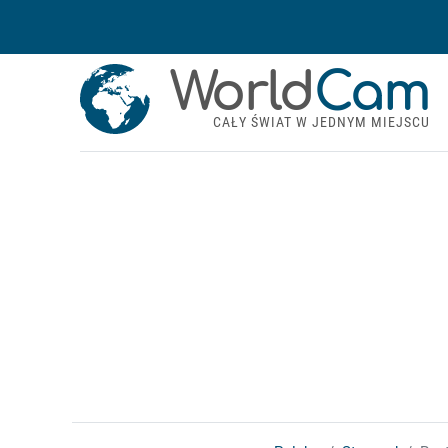
World
Cam
CAŁY ŚWIAT W JEDNYM MIEJSCU