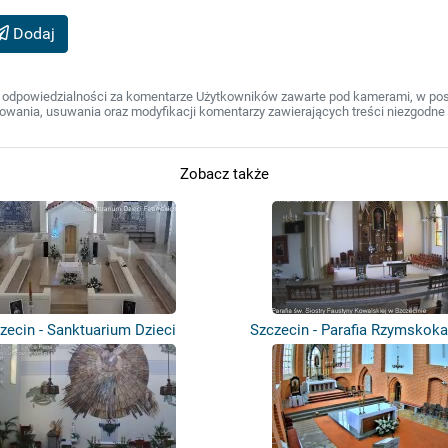
Dodaj
 odpowiedzialności za komentarze Użytkowników zawarte pod kamerami, w post
wania, usuwania oraz modyfikacji komentarzy zawierających treści niezgodne 
Zobacz także
zecin - Sanktuarium Dzieci
Szczecin - Parafia Rzymskoka
Fatimskich
pw....