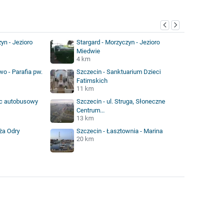
yn - Jezioro
Stargard - Morzyczyn - Jezioro
Miedwie
4 km
o - Parafia pw.
Szczecin - Sanktuarium Dzieci
Fatimskich
11 km
ec autobusowy
Szczecin - ul. Struga, Słoneczne
Centrum...
13 km
ża Odry
Szczecin - Łasztownia - Marina
20 km