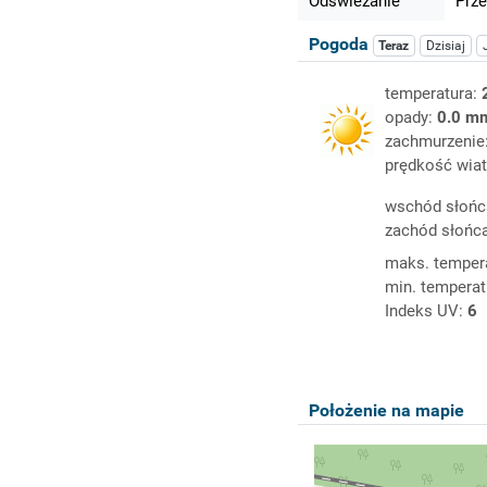
Odświeżanie
Prze
Pogoda
Teraz
Dzisiaj
temperatura:
opady:
0.0 m
zachmurzenie
prędkość wiat
wschód słońc
zachód słońc
maks. temper
min. temperat
Indeks UV:
6
Położenie na mapie