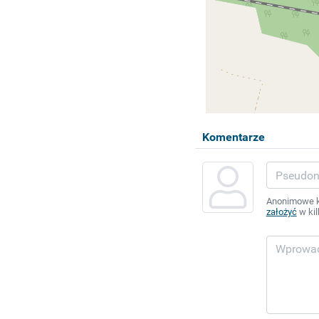
Komentarze
Anonimowe ko
założyć
w kil