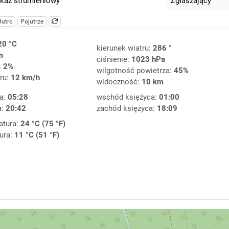
kaz strumieniowy
Zgłaszający
Jutro
Pojutrze
20 °C
kierunek wiatru:
286 °
m
ciśnienie:
1023 hPa
:
2%
wilgotność powietrza:
45%
ru:
12 km/h
widoczność:
10 km
a:
05:28
wschód księżyca:
01:00
a:
20:42
zachód księżyca:
18:09
atura:
24 °C (75 °F)
ura:
11 °C (51 °F)