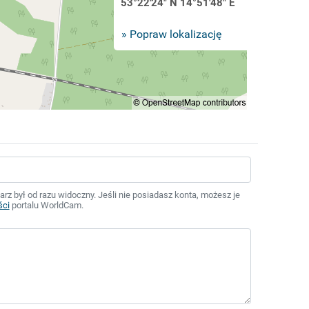
53°22'24" N 14°51'48" E
» Popraw lokalizację
z był od razu widoczny. Jeśli nie posiadasz konta, możesz je
ści
portalu WorldCam.