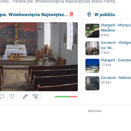
owo - Parafia pw. Wniebowzięcia Najświętszej Maryi Panny
 pw. Wniebowzięcia Najświętsz...
W pobliżu
Stargard - Morzycz
Miedwie
4 km
Szczecin - Wielgow
św. Mi...
7 km
Stargard - Dworz
12 km
Szczecin - Nabrze
20 km
REKLAMA