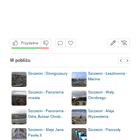
Przydatne
W pobliżu
Szczecin - Dźwigozaury
Szczecin - Łasztownia -
Marina
Szczecin - Panorama
Szczecin - Wały
miasta
Chrobrego
Szczecin - Panorama -
Szczecin - Aleja
Odra, Bulwar Chrob...
Wyzwolenia
Szczecin - Aleja Jana
Szczecin - Pszczoły
Pawła II