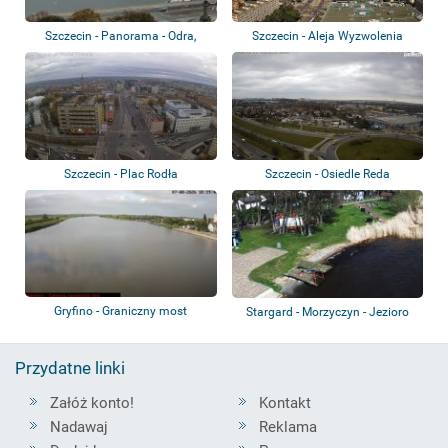
Szczecin - Panorama - Odra,
Szczecin - Aleja Wyzwolenia
Bulwar Chrob...
Szczecin - Plac Rodła
Szczecin - Osiedle Reda
Gryfino - Graniczny most
Stargard - Morzyczyn - Jezioro
drogowy
Miedwie
Przydatne linki
Załóż konto!
Kontakt
Nadawaj
Reklama