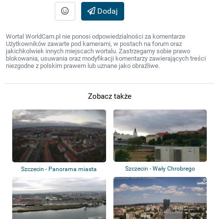
Dodaj
Wortal WorldCam.pl nie ponosi odpowiedzialności za komentarze
Użytkowników zawarte pod kamerami, w postach na forum oraz
jakichkolwiek innych miejscach wortalu. Zastrzegamy sobie prawo
blokowania, usuwania oraz modyfikacji komentarzy zawierających treści
niezgodne z polskim prawem lub uznane jako obraźliwe.
Zobacz także
Szczecin - Wały Chrobrego
Szczecin - Panorama miasta