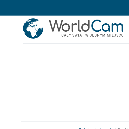
World
Cam
CAŁY ŚWIAT W JEDNYM MIEJSCU