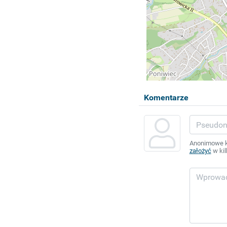
Komentarze
Anonimowe ko
założyć
w kil