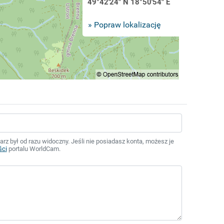
49°42'24" N 18°50'54" E
» Popraw lokalizację
z był od razu widoczny. Jeśli nie posiadasz konta, możesz je
ści
portalu WorldCam.