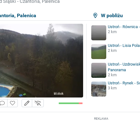
d Śląski - Czantoria, Palenica
antoria, Palenica
W pobliżu
Ustroń - Równica 
2 km
Ustroń - Lisia Pol
2 km
Ustroń - Uzdrowisk
Panorama
2 km
Ustroń - Rynek - 
3 km
REKLAMA