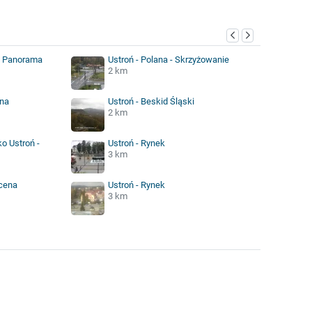
- Panorama
Ustroń - Polana - Skrzyżowanie
2 km
ana
Ustroń - Beskid Śląski
2 km
o Ustroń -
Ustroń - Rynek
3 km
Scena
Ustroń - Rynek
3 km