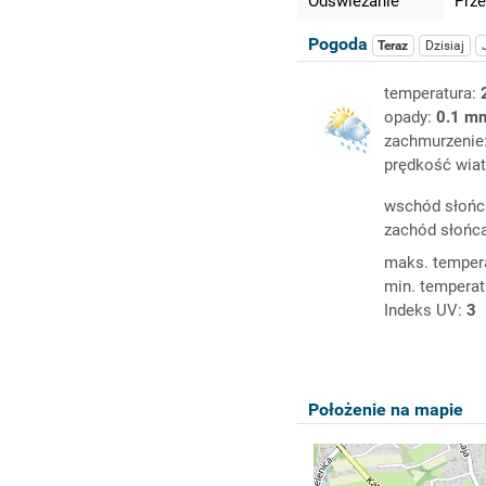
Odświeżanie
Prze
Pogoda
Teraz
Dzisiaj
temperatura:
opady:
0.1 m
zachmurzenie
prędkość wiat
wschód słońc
zachód słońc
maks. temper
min. temperat
Indeks UV:
3
Położenie na mapie