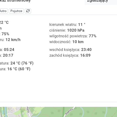
kaz strumieniowy
Zgłaszający
Jutro
Pojutrze
22 °C
kierunek wiatru:
11 °
m
ciśnienie:
1020 hPa
:
75%
wilgotność powietrza:
77%
ru:
12 km/h
widoczność:
10 km
a:
05:24
wschód księżyca:
23:40
a:
20:17
zachód księżyca:
16:09
atura:
24 °C (76 °F)
ura:
16 °C (60 °F)