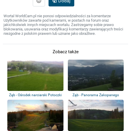
Dodaj
Wortal WorldCam.pl nie ponosi odpowiedzialności za komentarze
Użytkowników zawarte pod kamerami, w postach na forum oraz
jakichkolwiek innych miejscach wortalu. Zastrzegamy sobie prawo
blokowania, usuwania oraz modyfikacji komentarzy zawierających treści
niezgodne z polskim prawem lub uznane jako obraźliwe.
Zobacz także
Ząb - Ośrodek narciarski Potoczki
Ząb - Panorama Zakopanego
oraz Tatr