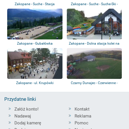
Zakopane - Suche - Stacja
Zakopane - Suche - Suche-Ski -
Narciarska SUC...
Stok narc...
Zakopane - Gubałówka
Zakopane - Dolna stacja kolei na
Gubałów...
Zakopane - ul. Krupówki
Czarny Dunajec - Czerwienne -
Stok narci...
Przydatne linki
Załóż konto!
Kontakt
Nadawaj
Reklama
Dodaj kamerę
Pomoc