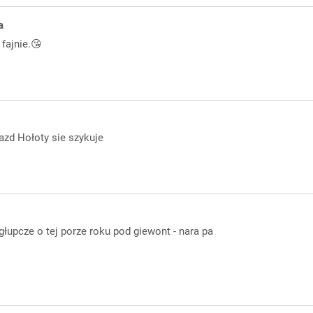
a
 fajnie.😘
azd Hołoty sie szykuje
 głupcze o tej porze roku pod giewont - nara pa