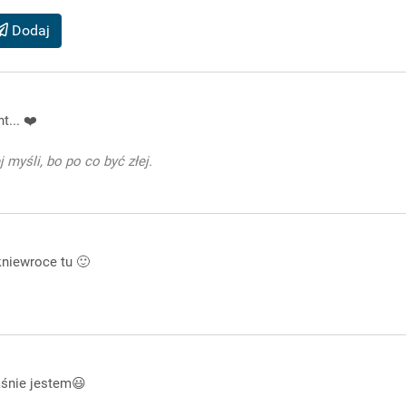
Dodaj
... ❤️
 myśli, bo po co być złej.
kniewroce tu 🙂
aśnie jestem😃