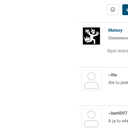
Matexy
Gieeeewont
Bądź dobrej
~lila
Ale tu pie
~barti007
A ja tu wł