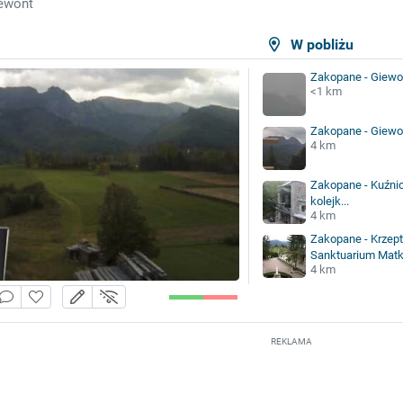
ewont
W pobliżu
Zakopane - Giewo
<1 km
Zakopane - Giewo
4 km
Zakopane - Kuźnic
kolejk...
4 km
Zakopane - Krzept
Sanktuarium Matk.
4 km
REKLAMA