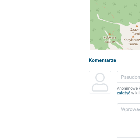
Komentarze
Anonimowe ko
założyć
w kil