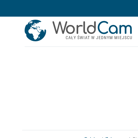
World
Cam
CAŁY ŚWIAT W JEDNYM MIEJSCU