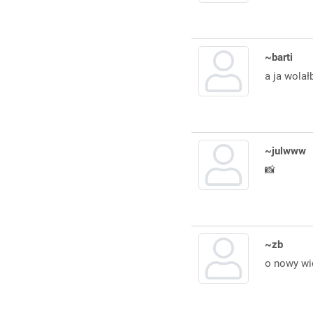
~barti
a ja wola
~julwww
📸
~zb
o nowy wid