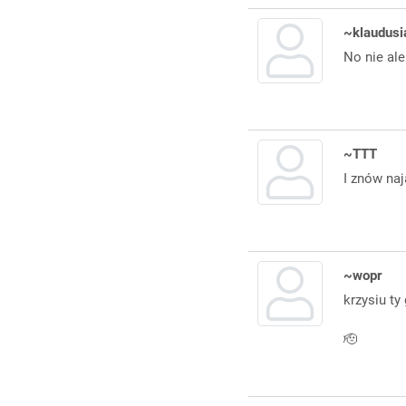
~klaudusi
No nie ale
~TTT
I znów naj
~wopr
krzysiu ty
🫡