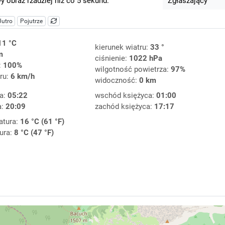
 obraz rzadziej niż co 5 sekund.
Zgłaszający
Jutro
Pojutrze
11 °C
kierunek wiatru:
33 °
m
ciśnienie:
1022 hPa
:
100%
wilgotność powietrza:
97%
ru:
6 km/h
widoczność:
0 km
a:
05:22
wschód księżyca:
01:00
a:
20:09
zachód księżyca:
17:17
atura:
16 °C (61 °F)
ura:
8 °C (47 °F)