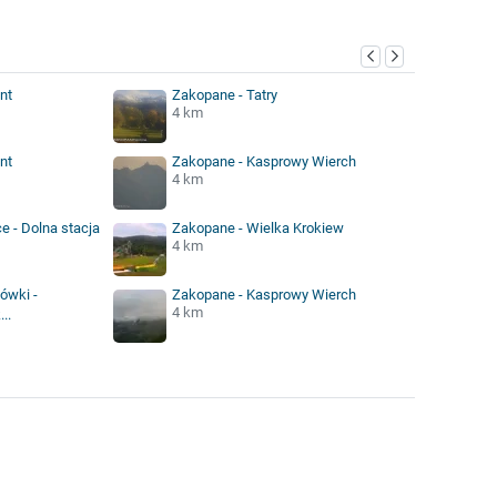
nt
Zakopane - Tatry
4 km
nt
Zakopane - Kasprowy Wierch
4 km
e - Dolna stacja
Zakopane - Wielka Krokiew
4 km
ówki -
Zakopane - Kasprowy Wierch
4 km
..