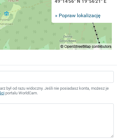
49°14'56" N 19°56'21" E
» Popraw lokalizację
z był od razu widoczny. Jeśli nie posiadasz konta, możesz je
ści
portalu WorldCam.