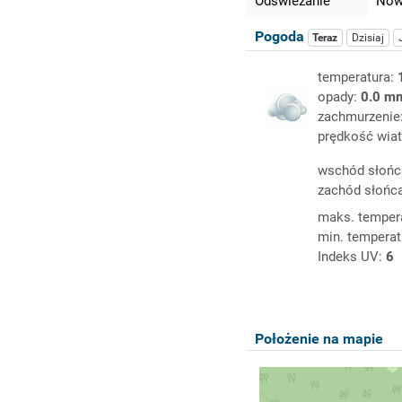
Odświeżanie
Nowy
Pogoda
Teraz
Dzisiaj
temperatura:
opady:
0.0 m
zachmurzenie
prędkość wiat
wschód słońc
zachód słońc
maks. temper
min. temperat
Indeks UV:
6
Położenie na mapie