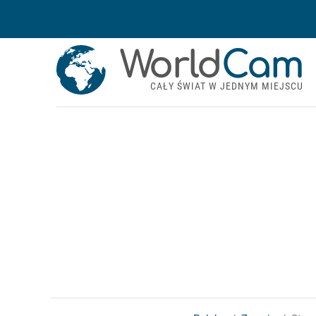
World
Cam
CAŁY ŚWIAT W JEDNYM MIEJSCU