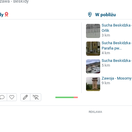
zawa - Beskidy
dy
W pobliżu
Sucha Beskidzka -
Orlik
3 km
Sucha Beskidzka -
Parafia pw...
4 km
Sucha Beskidzka 
5 km
Zawoja - Mosorny
9 km
REKLAMA