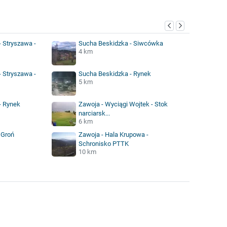
 Stryszawa -
Sucha Beskidzka - Siwcówka
4 km
 Stryszawa -
Sucha Beskidzka - Rynek
5 km
- Rynek
Zawoja - Wyciągi Wojtek - Stok
narciarsk...
6 km
 Groń
Zawoja - Hala Krupowa -
Schronisko PTTK
10 km