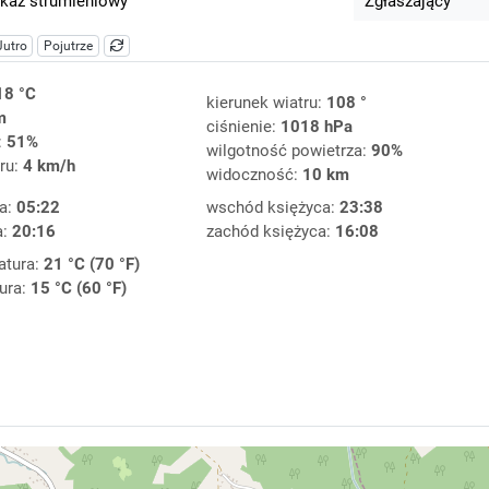
kaz strumieniowy
Zgłaszający
Jutro
Pojutrze
18 °C
kierunek wiatru:
108 °
m
ciśnienie:
1018 hPa
:
51%
wilgotność powietrza:
90%
ru:
4 km/h
widoczność:
10 km
a:
05:22
wschód księżyca:
23:38
a:
20:16
zachód księżyca:
16:08
atura:
21 °C (70 °F)
ura:
15 °C (60 °F)