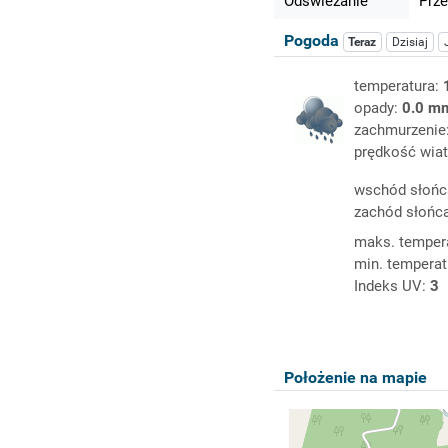
Odświeżanie
Prze
Pogoda
Teraz
Dzisiaj
temperatura:
opady:
0.0 m
zachmurzenie
prędkość wiat
wschód słońc
zachód słońc
maks. temper
min. temperat
Indeks UV:
3
Położenie na mapie