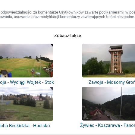
 odpowiedzialności za komentarze Użytkowników zawarte pod kamerami, w post
wania, usuwania oraz modyfikacji komentarzy zawierających treści niezgodne 
Zobacz także
ja - Wyciągi Wojtek - Stok
Zawoja - Mosorny Gro
narciarsk...
Żywiec - Koszarawa - Pan
cha Beskidzka - Hucisko