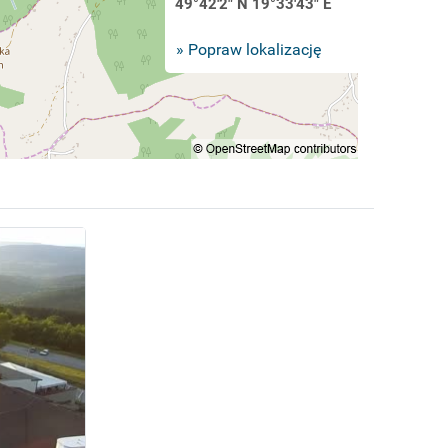
49°42'2" N 19°33'43" E
» Popraw lokalizację