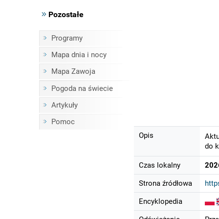
Pozostałe
Programy
Mapa dnia i nocy
Mapa Zawoja
Pogoda na świecie
Artykuły
Pomoc
Opis
Aktu
do k
Czas lokalny
202
Strona źródłowa
http
Encyklopedia