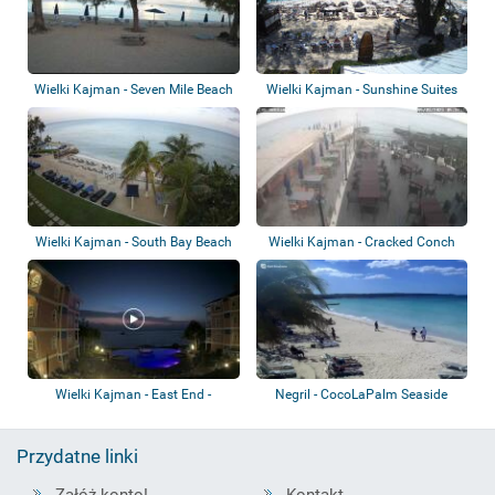
Wielki Kajman - Seven Mile Beach
Wielki Kajman - Sunshine Suites
Resort
Wielki Kajman - South Bay Beach
Wielki Kajman - Cracked Conch
Club
Wielki Kajman - East End -
Negril - CocoLaPalm Seaside
Morritt's Gra...
Resort
Przydatne linki
Załóż konto!
Kontakt