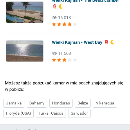
Wielki Kajman - The Beachcomber
16 018
Wielki Kajman - West Bay
11 568
Możesz także poszukać kamer w miejscach znajdujących się
w pobliżu:
Jamajka
Bahamy
Honduras
Belize
Nikaragua
Floryda (USA)
Turks i Caicos
Salwador