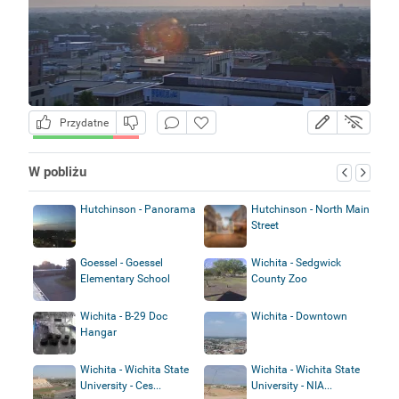
Przydatne
W pobliżu
Hutchinson - Panorama
Hutchinson - North Main
Street
Goessel - Goessel
Wichita - Sedgwick
Elementary School
County Zoo
Wichita - B-29 Doc
Wichita - Downtown
Hangar
Wichita - Wichita State
Wichita - Wichita State
University - Ces...
University - NIA...