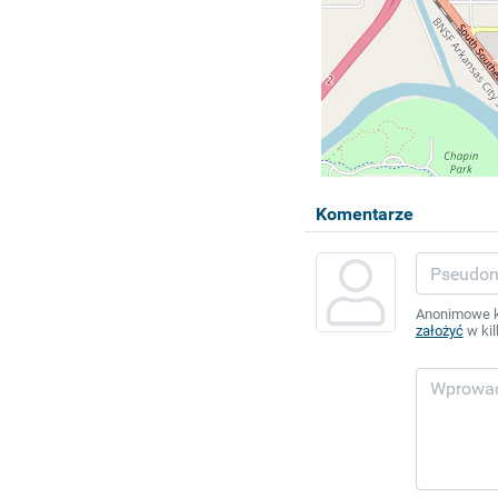
Komentarze
Anonimowe ko
założyć
w kil