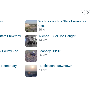
wn
Wichita - Wichita State University -
Ces...
10 km
tate University -
Wichita - B-29 Doc Hangar
14 km
k County Zoo
Peabody - Bieliki
56 km
 Elementary
Hutchinson - Downtown
74 km