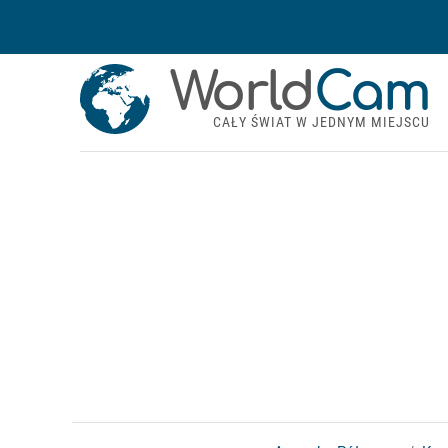
World
Cam
CAŁY ŚWIAT W JEDNYM MIEJSCU