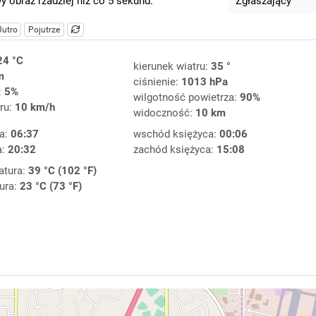
 obraz rzadziej niż co 5 sekund.
Zgłaszający
Jutro
Pojutrze
24 °C
kierunek wiatru:
35 °
m
ciśnienie:
1013 hPa
:
5%
wilgotność powietrza:
90%
ru:
10 km/h
widoczność:
10 km
a:
06:37
wschód księżyca:
00:06
a:
20:32
zachód księżyca:
15:08
atura:
39 °C (102 °F)
ura:
23 °C (73 °F)