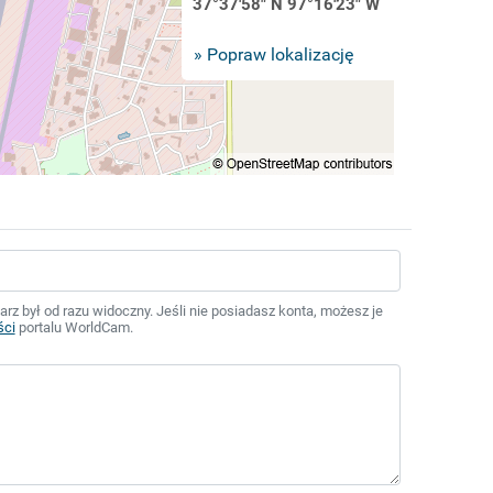
37°37'58" N 97°16'23" W
» Popraw lokalizację
z był od razu widoczny. Jeśli nie posiadasz konta, możesz je
ści
portalu WorldCam.