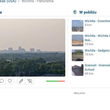
sas (USA)
Wichita - Panorama
a
W pobliżu
Wichita - Downto
8 km
Wichita - Wichita S
NIA...
10 km
Wichita - Sedgwic
15 km
Goessel - Goessel
School
69 km
REKLAMA