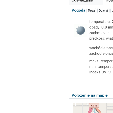
Odświeżanie
Nowy
Pogoda
Teraz
Dzisiaj
temperatura:
opady:
0.0 m
zachmurzenie
prędkość wiat
wschód słońc
zachód słońc
maks. temper
min. temperat
Indeks UV:
9
Położenie na mapie