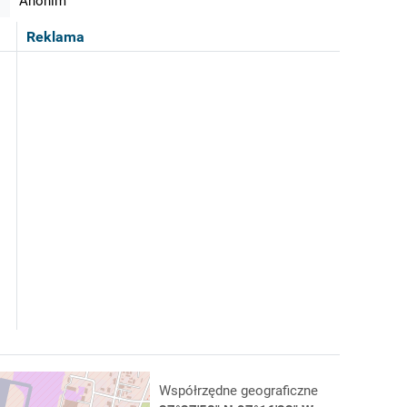
Anonim
Reklama
Współrzędne geograficzne