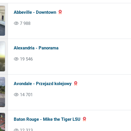
Abbeville - Downtown
7 988
Alexandria - Panorama
19 546
Avondale - Przejazd kolejowy
14 701
Baton Rouge - Mike the Tiger LSU
12 313