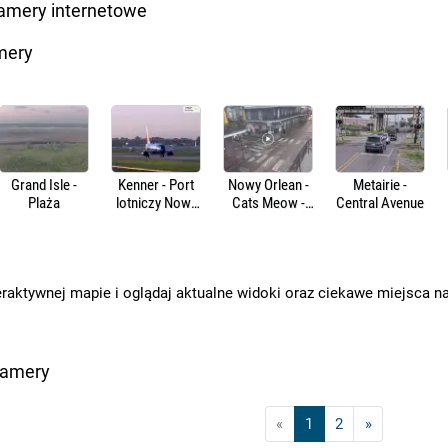
Kamery internetowe
mery
Grand Isle -
Kenner - Port
Nowy Orlean -
Metairie -
Plaża
lotniczy Nowy
Cats Meow -
Central Avenue
Orlean-Louis
Bourbon Street
Armstrong
eraktywnej mapie i oglądaj aktualne widoki oraz ciekawe miejsca n
kamery
«
1
2
»