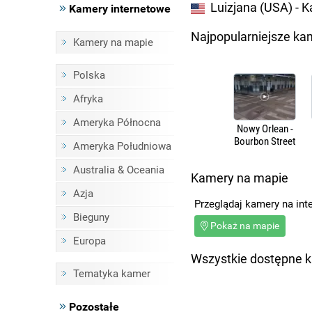
Luizjana (USA) - 
Kamery internetowe
Najpopularniejsze ka
Kamery na mapie
Polska
Afryka
Ameryka Północna
Nowy Orlean -
Bourbon Street
Ameryka Południowa
Australia & Oceania
Kamery na mapie
Azja
Przeglądaj kamery na int
Bieguny
Pokaż na mapie
Europa
Wszystkie dostępne 
Tematyka kamer
Pozostałe