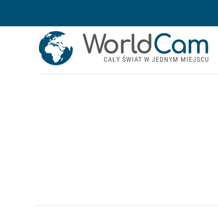
World
Cam
CAŁY ŚWIAT W JEDNYM MIEJSCU