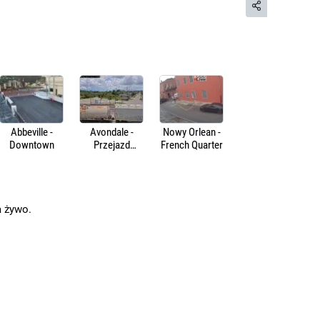
Abbeville -
Avondale -
Nowy Orlean -
Downtown
Przejazd
French Quarter
kolejowy
a żywo.