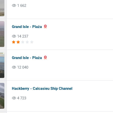
1 662
Grand Isle - Plaża
14 237
Grand Isle - Plaża
12 040
Hackberry - Calcasieu Ship Channel
4 723