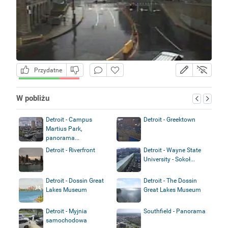
Przydatne
W pobliżu
Detroit - Campus
Detroit - Greektown
Martius Park,
panorama...
Detroit - Riverfront
Detroit - Wayne State
University - Sokoł...
Detroit - Dossin Great
Detroit - The Dossin
Lakes Museum
Great Lakes Museum
Detroit - Myjnia
Southfield - Panorama
samochodowa