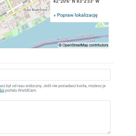
42°20'6" N 83°2'33" W
» Popraw lokalizację
z był od razu widoczny. Jeśli nie posiadasz konta, możesz je
ści
portalu WorldCam.