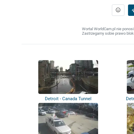
Wortal WorldCam.pl nie ponosi
Zastrzegamy sobie prawo bloko
Detroit - Canada Tunnel
Det