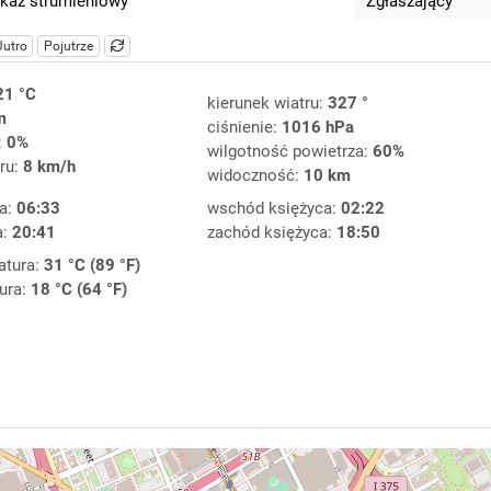
kaz strumieniowy
Zgłaszający
Jutro
Pojutrze
21 °C
kierunek wiatru:
327 °
m
ciśnienie:
1016 hPa
:
0%
wilgotność powietrza:
60%
ru:
8 km/h
widoczność:
10 km
a:
06:33
wschód księżyca:
02:22
a:
20:41
zachód księżyca:
18:50
atura:
31 °C (89 °F)
ura:
18 °C (64 °F)