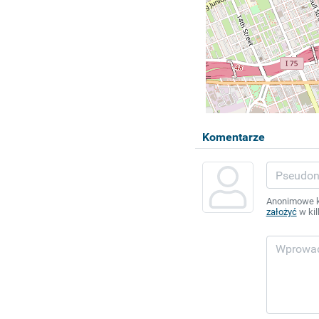
Komentarze
Anonimowe ko
założyć
w kil