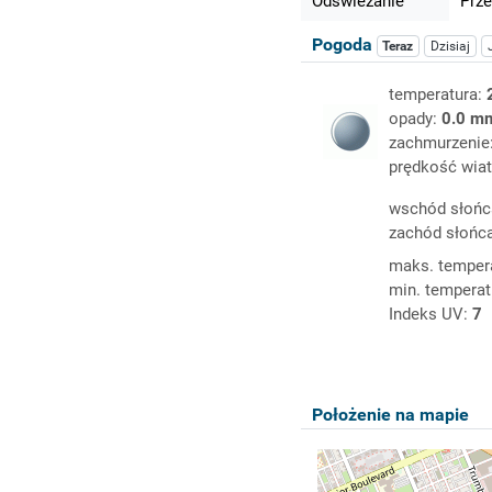
Odświeżanie
Prze
Pogoda
Teraz
Dzisiaj
temperatura:
opady:
0.0 m
zachmurzenie
prędkość wiat
wschód słońc
zachód słońc
maks. temper
min. temperat
Indeks UV:
7
Położenie na mapie