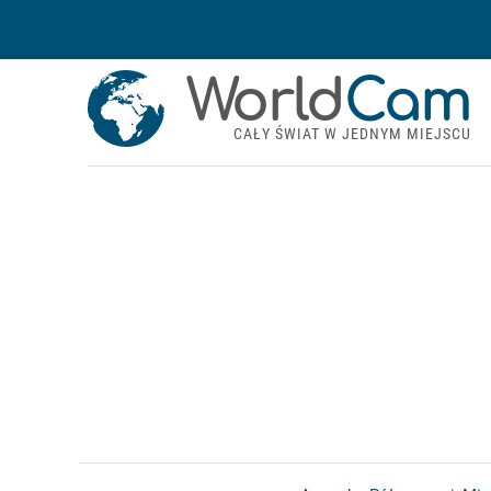
World
Cam
CAŁY ŚWIAT W JEDNYM MIEJSCU