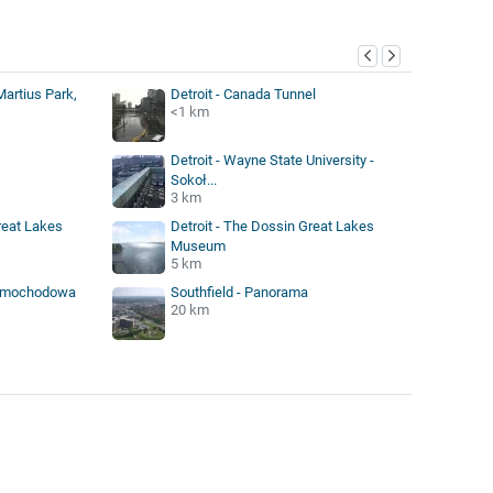
Martius Park,
Detroit - Canada Tunnel
<1 km
Detroit - Wayne State University -
Sokoł...
3 km
reat Lakes
Detroit - The Dossin Great Lakes
Museum
5 km
 samochodowa
Southfield - Panorama
20 km