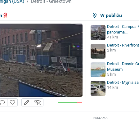
higan (USA)
Detroit - Greektown
n
W pobliżu
Detroit - Campus 
panorama...
<1 km
Detroit - Riverfront
2 km
Detroit - Dossin G
Museum
5 km
Detroit - Myjnia
14 km
REKLAMA