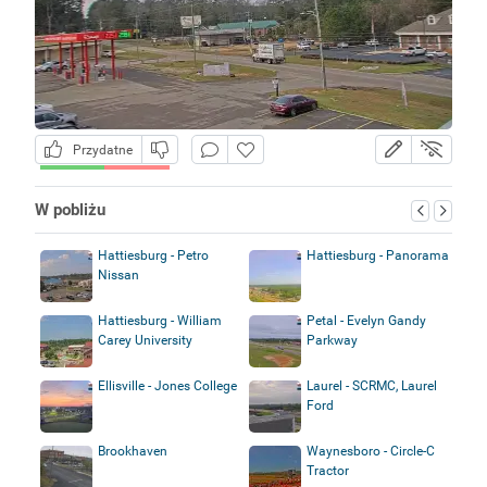
Przydatne
W pobliżu
Hattiesburg - Petro
Hattiesburg - Panorama
Nissan
Hattiesburg - William
Petal - Evelyn Gandy
Carey University
Parkway
Ellisville - Jones College
Laurel - SCRMC, Laurel
Ford
Brookhaven
Waynesboro - Circle-C
Tractor