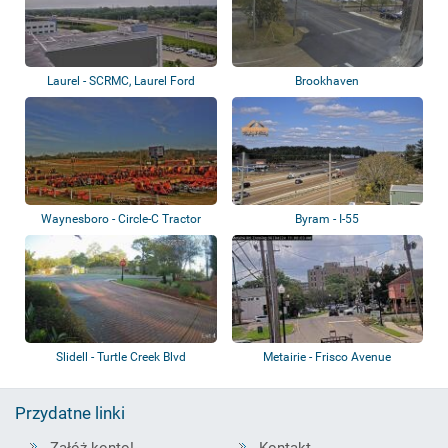
Laurel - SCRMC, Laurel Ford
Brookhaven
Waynesboro - Circle-C Tractor
Byram - I-55
Slidell - Turtle Creek Blvd
Metairie - Frisco Avenue
Przydatne linki
Załóż konto!
Kontakt