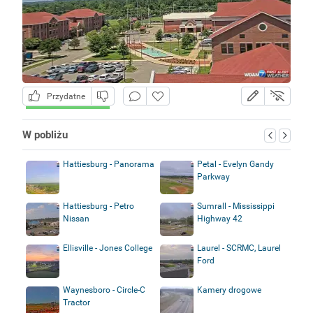
Przydatne
W pobliżu
Hattiesburg - Panorama
Petal - Evelyn Gandy
Parkway
Hattiesburg - Petro
Sumrall - Mississippi
Nissan
Highway 42
Ellisville - Jones College
Laurel - SCRMC, Laurel
Ford
Waynesboro - Circle-C
Kamery drogowe
Tractor