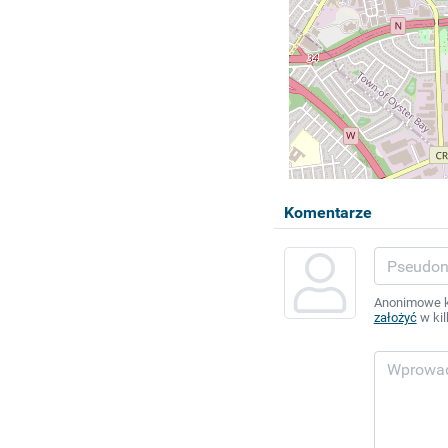
Komentarze
Anonimowe ko
założyć
w kil