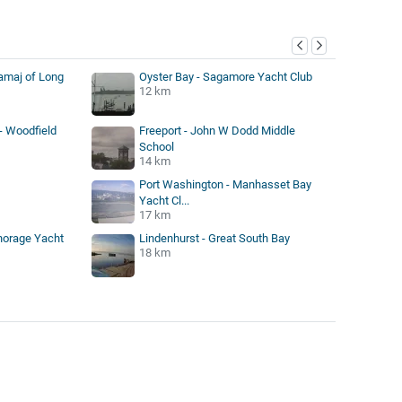
Samaj of Long
Oyster Bay - Sagamore Yacht Club
12 km
 Woodfield
Freeport - John W Dodd Middle
School
14 km
Port Washington - Manhasset Bay
Yacht Cl...
17 km
horage Yacht
Lindenhurst - Great South Bay
18 km