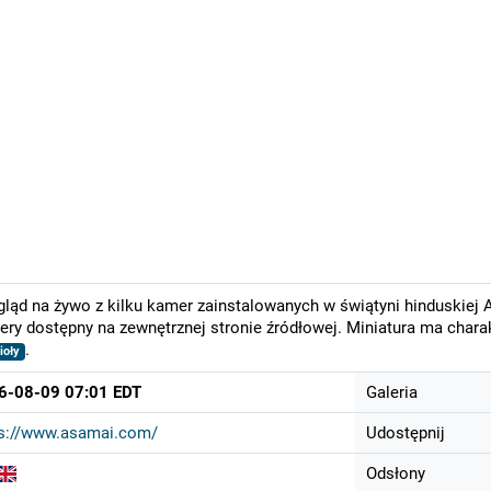
ląd na żywo z kilku kamer zainstalowanych w świątyni hinduskiej A
ry dostępny na zewnętrznej stronie źródłowej. Miniatura ma chara
.
ioły
6-08-09 07:01 EDT
Galeria
ps://www.asamai.com/
Udostępnij
Odsłony