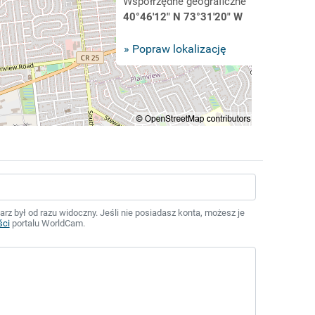
Współrzędne geograficzne
40°46'12" N 73°31'20" W
» Popraw lokalizację
z był od razu widoczny. Jeśli nie posiadasz konta, możesz je
ści
portalu WorldCam.