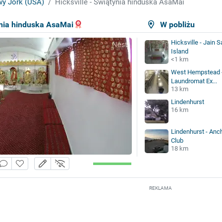
y Jork (USA)
Hicksville - Świątynia hinduska AsaMai
ynia hinduska AsaMai
W pobliżu
Hicksville - Jain 
Island
<1 km
West Hempstead -
Laundromat Ex...
13 km
Lindenhurst
16 km
Lindenhurst - Anc
Club
18 km
REKLAMA