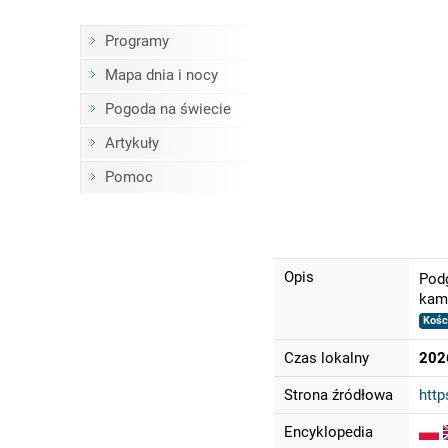
Programy
Mapa dnia i nocy
Pogoda na świecie
Artykuły
Pomoc
Opis
Podg
kame
Kośc
Czas lokalny
202
Strona źródłowa
htt
Encyklopedia