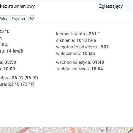
kaz strumieniowy
Zgłaszający
Jutro
Pojutrze
23 °C
kierunek wiatru:
261 °
m
ciśnienie:
1013 hPa
:
0%
wilgotność powietrza:
90%
ru:
14 km/h
widoczność:
10 km
a:
05:59
wschód księżyca:
01:49
a:
20:00
zachód księżyca:
18:04
atura:
36 °C (96 °F)
ura:
23 °C (73 °F)