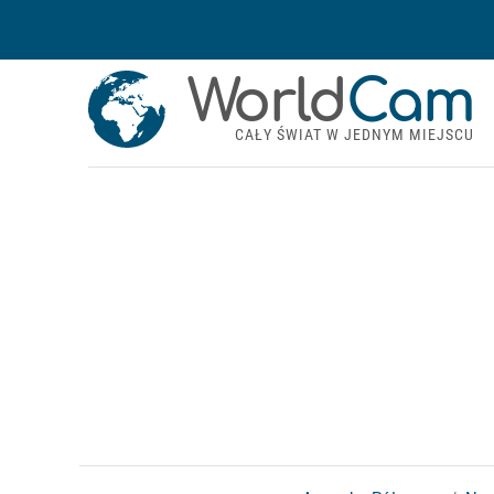
World
Cam
CAŁY ŚWIAT W JEDNYM MIEJSCU