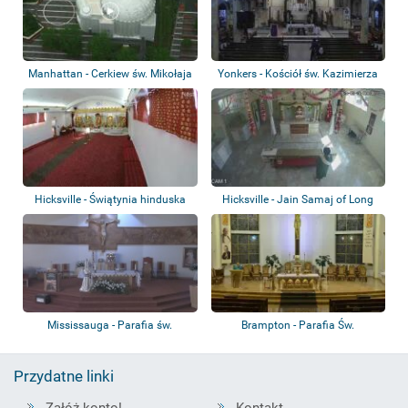
Manhattan - Cerkiew św. Mikołaja
Yonkers - Kościół św. Kazimierza
Hicksville - Świątynia hinduska
Hicksville - Jain Samaj of Long
AsaMai
Island
Mississauga - Parafia św.
Brampton - Parafia Św.
Maksymiliana K...
Eugeniusza de Maz...
Przydatne linki
Załóż konto!
Kontakt