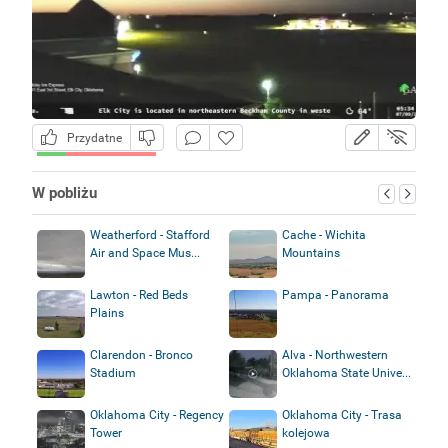
Przydatne
W pobliżu
Weatherford - Stafford
Cache - Wichita
Air and Space Mus...
Mountains
Lawton - Red Beds
Pampa - Panorama
Plains
Clarendon - Bronco
Alva - Northwestern
Stadium
Oklahoma State Unive...
Oklahoma City - Regency
Oklahoma City - Trasa
Tower
kolejowa