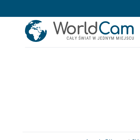
World
Cam
CAŁY ŚWIAT W JEDNYM MIEJSCU