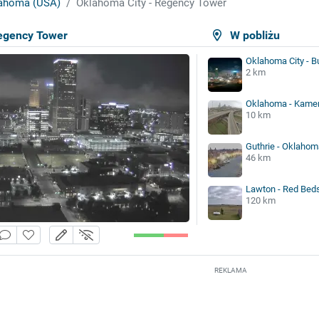
ahoma (USA)
Oklahoma City - Regency Tower
egency Tower
W pobliżu
Oklahoma City - Bu
2 km
Oklahoma - Kame
10 km
Guthrie - Oklahom
46 km
Lawton - Red Beds
120 km
REKLAMA