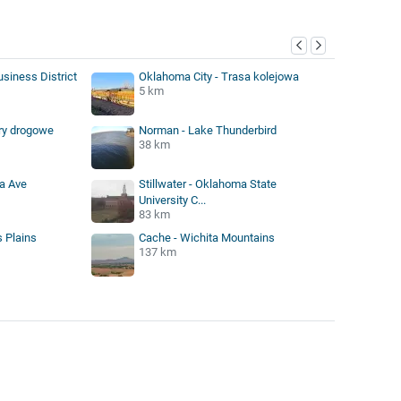
siness District
Oklahoma City - Trasa kolejowa
5 km
ry drogowe
Norman - Lake Thunderbird
38 km
a Ave
Stillwater - Oklahoma State
University C...
83 km
 Plains
Cache - Wichita Mountains
137 km