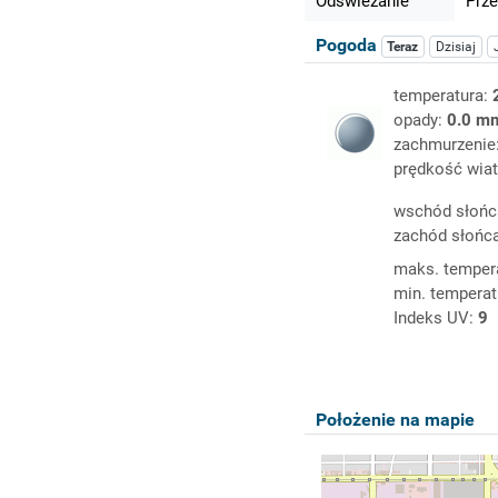
Odświeżanie
Prze
Pogoda
Teraz
Dzisiaj
temperatura:
opady:
0.0 m
zachmurzenie
prędkość wiat
wschód słońc
zachód słońc
maks. temper
min. temperat
Indeks UV:
9
Położenie na mapie