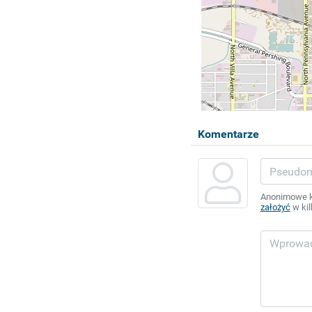
Komentarze
Anonimowe ko
założyć
w kil