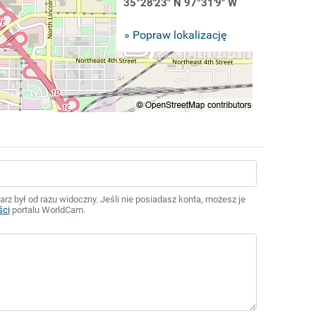
35°28'23" N 97°31'9" W
» Popraw lokalizację
z był od razu widoczny. Jeśli nie posiadasz konta, możesz je
ści
portalu WorldCam.