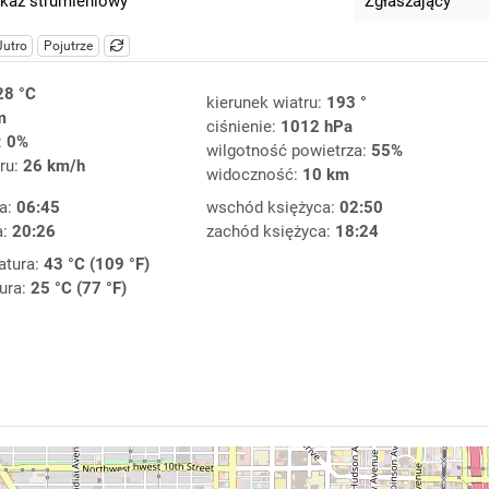
kaz strumieniowy
Zgłaszający
Jutro
Pojutrze
28 °C
kierunek wiatru:
193 °
m
ciśnienie:
1012 hPa
:
0%
wilgotność powietrza:
55%
ru:
26 km/h
widoczność:
10 km
a:
06:45
wschód księżyca:
02:50
a:
20:26
zachód księżyca:
18:24
atura:
43 °C (109 °F)
ura:
25 °C (77 °F)