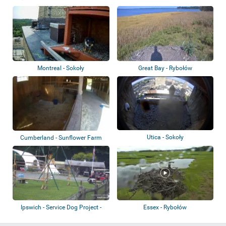
Orły biel...
Montreal - Sokoły
Great Bay - Rybołów
Utica - Sokoły
Cumberland - Sunflower Farm
Creamery
Ipswich - Service Dog Project -
Essex - Rybołów
Great Da...