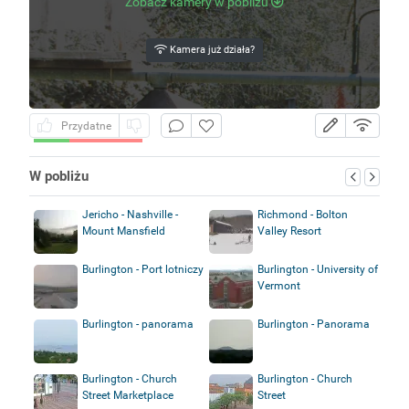
Zobacz kamery w pobliżu
Kamera już działa?
Przydatne
W pobliżu
Jericho - Nashville -
Richmond - Bolton
Mount Mansfield
Valley Resort
Burlington - Port lotniczy
Burlington - University of
Vermont
Burlington - panorama
Burlington - Panorama
Burlington - Church
Burlington - Church
Street Marketplace
Street