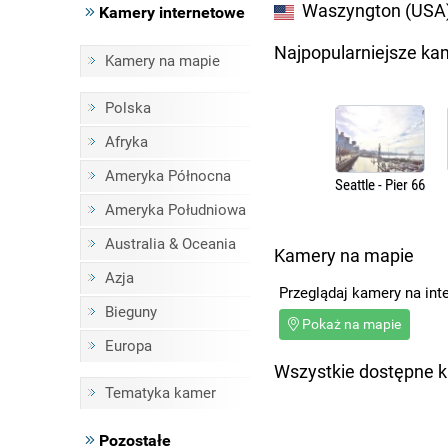
Waszyngton (USA) 
Kamery internetowe
Najpopularniejsze ka
Kamery na mapie
Polska
Afryka
Ameryka Północna
Seattle - Pier 66
Ameryka Południowa
Australia & Oceania
Kamery na mapie
Azja
Przeglądaj kamery na int
Bieguny
Pokaż na mapie
Europa
Wszystkie dostępne 
Tematyka kamer
Pozostałe