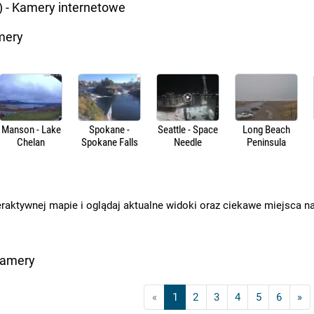
- Kamery internetowe
mery
Manson - Lake
Spokane -
Seattle - Space
Long Beach
Chelan
Spokane Falls
Needle
Peninsula
eraktywnej mapie i oglądaj aktualne widoki oraz ciekawe miejsca n
kamery
«
1
2
3
4
5
6
»