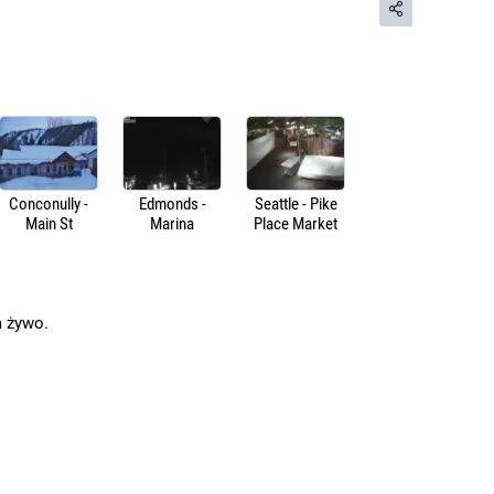
Conconully -
Edmonds -
Seattle - Pike
Main St
Marina
Place Market
a żywo.