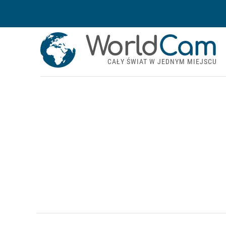
World
Cam
CAŁY ŚWIAT W JEDNYM MIEJSCU