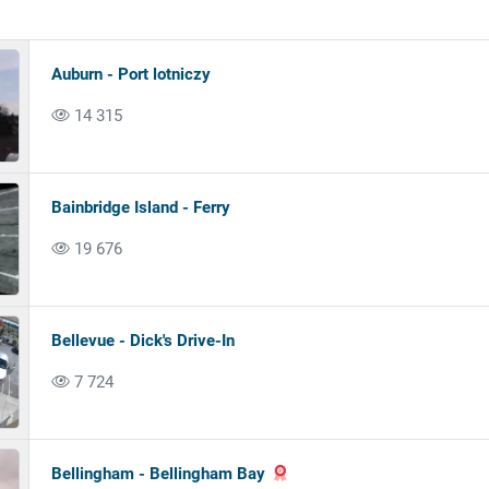
Auburn - Port lotniczy
14 315
Bainbridge Island - Ferry
19 676
Bellevue - Dick's Drive-In
7 724
Bellingham - Bellingham Bay