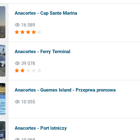
Anacortes - Cap Sante Marina
16 089
Anacortes - Ferry Terminal
39 078
Anacortes - Guemes Island - Przeprwa promowa
10 055
Anacortes - Port lotniczy
19 068