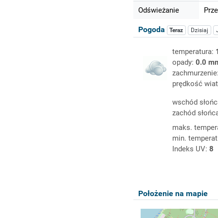
Odświeżanie
Prze
Pogoda
Teraz
Dzisiaj
temperatura:
opady:
0.0 m
zachmurzenie
prędkość wiat
wschód słońc
zachód słońc
maks. temper
min. temperat
Indeks UV:
8
Położenie na mapie