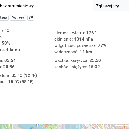
kaz strumieniowy
Zgłaszający
Jutro
Pojutrze
17 °C
kierunek wiatru:
176 °
m
ciśnienie:
1014 hPa
:
50%
wilgotność powietrza:
77%
ru:
4 km/h
widoczność:
11 km
a:
05:54
wschód księżyca:
23:50
a:
20:36
zachód księżyca:
15:32
atura:
33 °C (92 °F)
ura:
15 °C (58 °F)