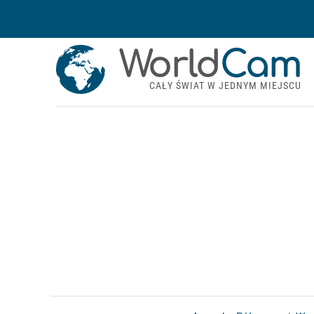
World
Cam
CAŁY ŚWIAT W JEDNYM MIEJSCU