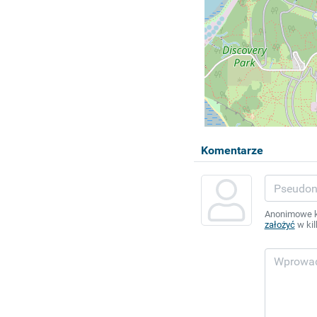
Komentarze
Anonimowe ko
założyć
w kil