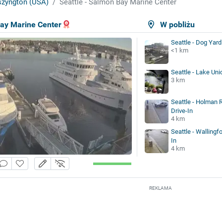
zyngton (USA)
Seattle - Salmon Bay Marine Center
Bay Marine Center
W pobliżu
Seattle - Dog Yard
<1 km
Seattle - Lake Uni
3 km
Seattle - Holman R
Drive-In
4 km
Seattle - Wallingfo
In
4 km
REKLAMA