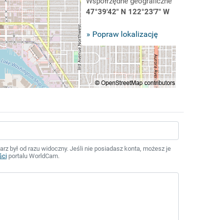
Współrzędne geograficzne
47°39'42" N 122°23'7" W
» Popraw lokalizację
z był od razu widoczny. Jeśli nie posiadasz konta, możesz je
ści
portalu WorldCam.