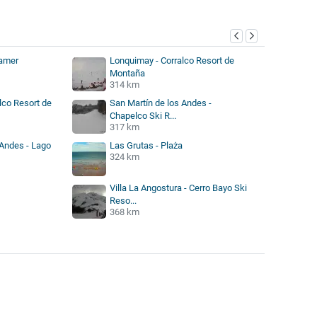
kamer
Lonquimay - Corralco Resort de
Montaña
314 km
lco Resort de
San Martín de los Andes -
Chapelco Ski R...
317 km
 Andes - Lago
Las Grutas - Plaża
324 km
Villa La Angostura - Cerro Bayo Ski
Reso...
368 km