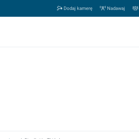
Dodaj kamerę
Nadawaj