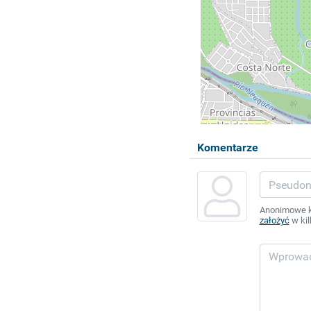
Komentarze
Anonimowe ko
założyć
w kil