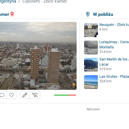
rgentyna
Cipolletti - Zbiór kamer
kamer
W pobliżu
Neuquén - Zbiór 
6 km
Lonquimay - Corra
Montaña
314 km
San Martín de los
Lácar
319 km
Las Grutas - Plaża
324 km
REKLAMA