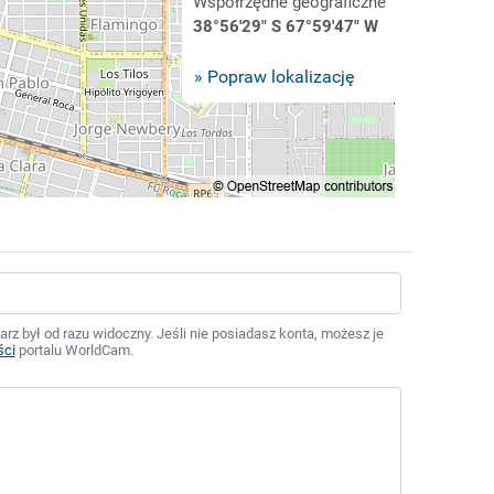
Współrzędne geograficzne
38°56'29" S 67°59'47" W
» Popraw lokalizację
z był od razu widoczny. Jeśli nie posiadasz konta, możesz je
ści
portalu WorldCam.