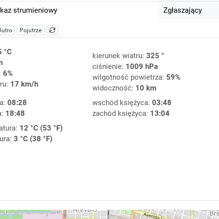
kaz strumieniowy
Zgłaszający
Jutro
Pojutrze
5 °C
kierunek wiatru:
325 °
m
ciśnienie:
1009 hPa
:
6%
wilgotność powietrza:
59%
ru:
17 km/h
widoczność:
10 km
a:
08:28
wschód księżyca:
03:48
a:
18:48
zachód księżyca:
13:04
atura:
12 °C (53 °F)
ura:
3 °C (38 °F)