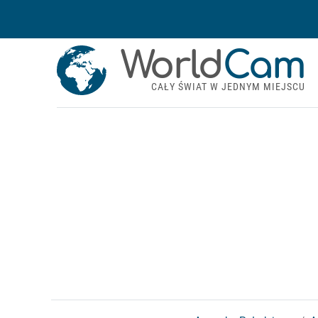
World
Cam
CAŁY ŚWIAT W JEDNYM MIEJSCU