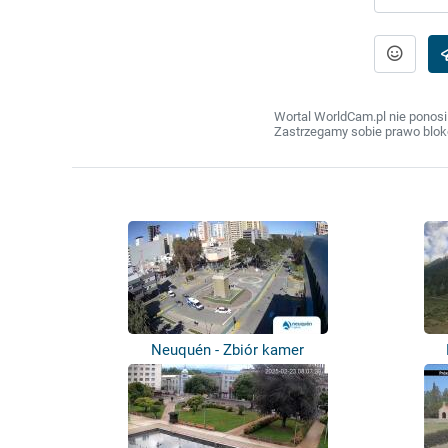
Wortal WorldCam.pl nie ponosi
Zastrzegamy sobie prawo bloko
Neuquén - Zbiór kamer