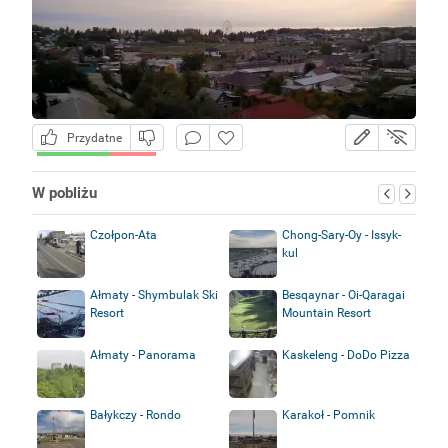
Przydatne
W pobliżu
Czołpon-Ata
Chong-Sary-Oy - Issyk-
kul
Ałmaty - Shymbulak Ski
Besqaynar - Oi-Qaragai
Resort
Mountain Resort
Ałmaty - Panorama
Kaskeleng - DoDo Pizza
Bałykczy - Rondo
Karakoł - Pomnik