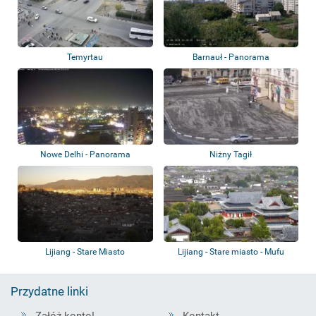
Temyrtau
Barnauł - Panorama
Nowe Delhi - Panorama
Niżny Tagił
Lijiang - Stare Miasto
Lijiang - Stare miasto - Mufu
Przydatne linki
Załóż konto!
Kontakt