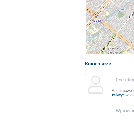
Komentarze
Anonimowe ko
założyć
w kil