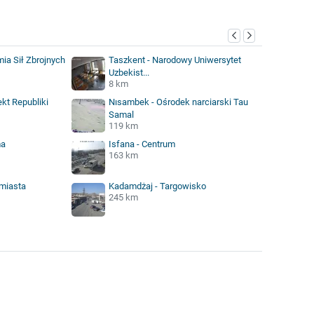
ia Sił Zbrojnych
Taszkent - Narodowy Uniwersytet
Uzbekist...
8 km
kt Republiki
Nısambek - Ośrodek narciarski Tau
Samal
119 km
ma
Isfana - Centrum
163 km
 miasta
Kadamdżaj - Targowisko
245 km