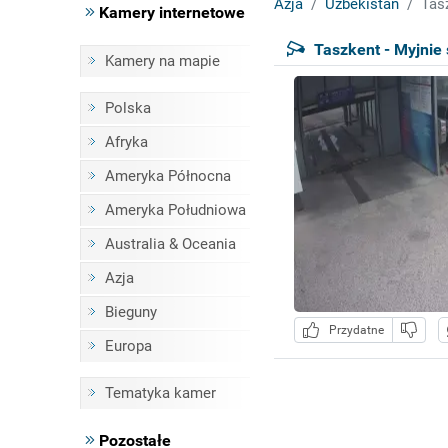
Azja
Uzbekistan
Tas
Kamery internetowe
Taszkent - Myjni
Kamery na mapie
Polska
Afryka
Ameryka Północna
Ameryka Południowa
Australia & Oceania
Azja
Bieguny
Przydatne
Europa
Tematyka kamer
Pozostałe