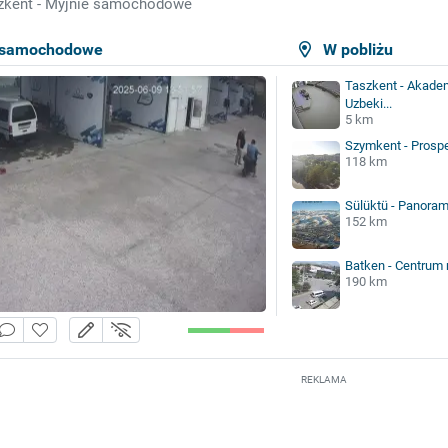
zkent - Myjnie samochodowe
e samochodowe
W pobliżu
Taszkent - Akadem
Uzbeki...
5 km
Szymkent - Prospe
118 km
Sülüktü - Panora
152 km
Batken - Centrum
190 km
REKLAMA