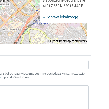
Współrzędne geograficzne
41°17'25" N 69°15'44" E
» Popraw lokalizację
z był od razu widoczny. Jeśli nie posiadasz konta, możesz je
ści
portalu WorldCam.