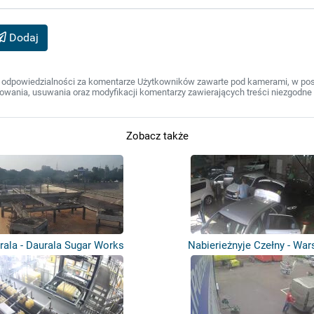
Dodaj
 odpowiedzialności za komentarze Użytkowników zawarte pod kamerami, w post
wania, usuwania oraz modyfikacji komentarzy zawierających treści niezgodne 
Zobacz także
rala - Daurala Sugar Works
Nabierieżnyje Czełny - War
samochod...