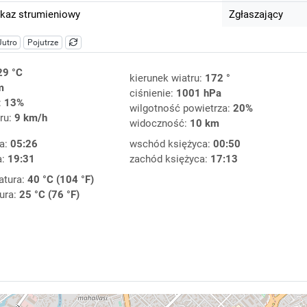
kaz strumieniowy
Zgłaszający
Jutro
Pojutrze
29 °C
kierunek wiatru:
172 °
m
ciśnienie:
1001 hPa
:
13%
wilgotność powietrza:
20%
ru:
9 km/h
widoczność:
10 km
a:
05:26
wschód księżyca:
00:50
a:
19:31
zachód księżyca:
17:13
atura:
40 °C (104 °F)
ura:
25 °C (76 °F)