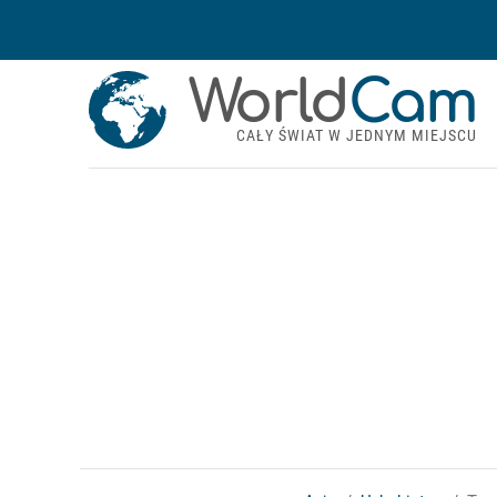
World
Cam
CAŁY ŚWIAT W JEDNYM MIEJSCU