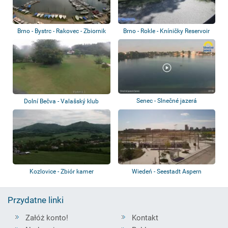
Brno - Bystrc - Rakovec - Zbiornik
Brno - Rokle - Kníničky Reservoir
zapor...
Senec - Slnečné jazerá
Dolní Bečva - Valašský klub
golfowy
Kozlovice - Zbiór kamer
Wiedeń - Seestadt Aspern
Przydatne linki
Załóż konto!
Kontakt