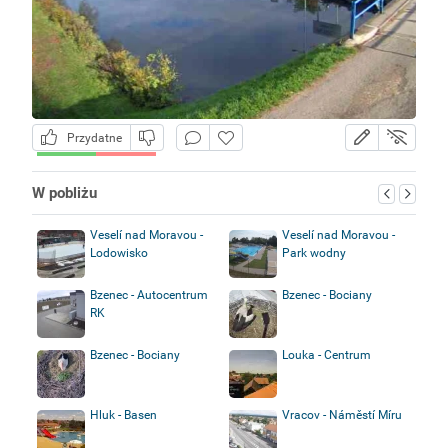
Przydatne
W pobliżu
Veselí nad Moravou -
Veselí nad Moravou -
Lodowisko
Park wodny
Bzenec - Autocentrum
Bzenec - Bociany
RK
Bzenec - Bociany
Louka - Centrum
Hluk - Basen
Vracov - Náměstí Míru