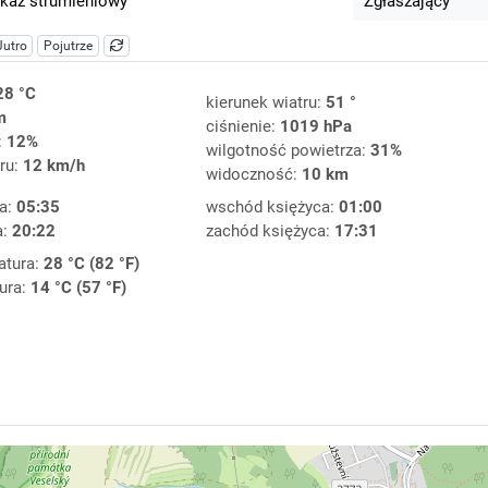
kaz strumieniowy
Zgłaszający
Jutro
Pojutrze
28 °C
kierunek wiatru:
51 °
m
ciśnienie:
1019 hPa
:
12%
wilgotność powietrza:
31%
ru:
12 km/h
widoczność:
10 km
a:
05:35
wschód księżyca:
01:00
a:
20:22
zachód księżyca:
17:31
atura:
28 °C (82 °F)
ura:
14 °C (57 °F)