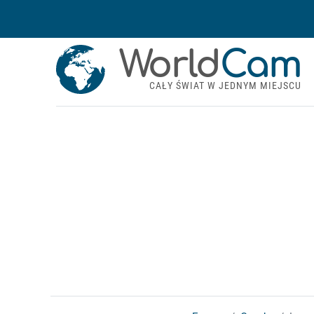
World
Cam
CAŁY ŚWIAT W JEDNYM MIEJSCU