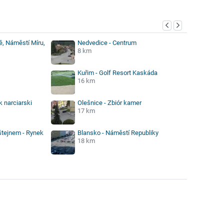
ě, Náměstí Míru,
Nedvedice - Centrum
8 km
Kuřim - Golf Resort Kaskáda
16 km
k narciarski
Olešnice - Zbiór kamer
17 km
štejnem - Rynek
Blansko - Náměstí Republiky
18 km