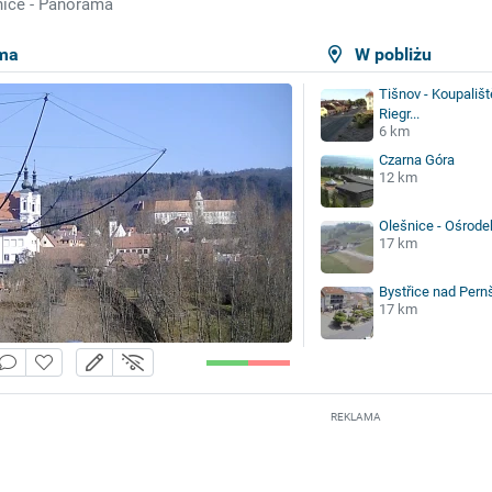
ice - Panorama
ma
W pobliżu
Tišnov - Koupališt
Riegr...
6 km
Czarna Góra
12 km
Olešnice - Ośrode
17 km
Bystřice nad Pern
17 km
REKLAMA