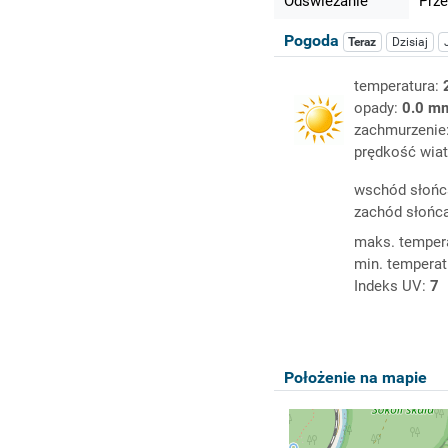
Odświeżanie
Prze
Pogoda
Teraz
Dzisiaj
temperatura:
opady:
0.0 m
zachmurzenie
prędkość wiat
wschód słońc
zachód słońc
maks. temper
min. temperat
Indeks UV:
7
Położenie na mapie