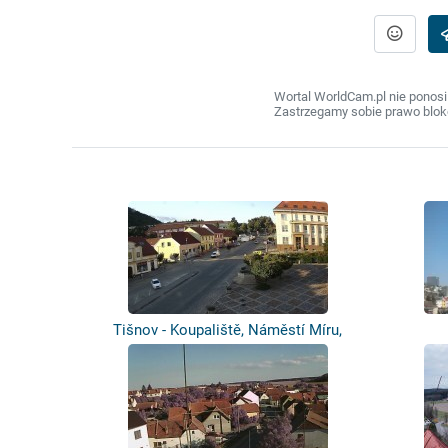
Wortal WorldCam.pl nie ponosi
Zastrzegamy sobie prawo bloko
Tišnov - Koupaliště, Náměstí Míru,
Riegr...