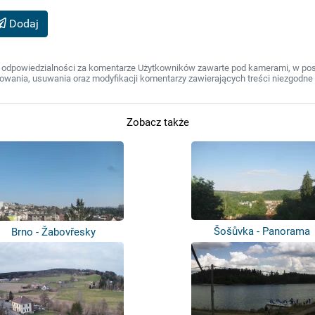
Dodaj
 odpowiedzialności za komentarze Użytkowników zawarte pod kamerami, w post
wania, usuwania oraz modyfikacji komentarzy zawierających treści niezgodne 
Zobacz także
Šošůvka - Panorama
Brno - Žabovřesky