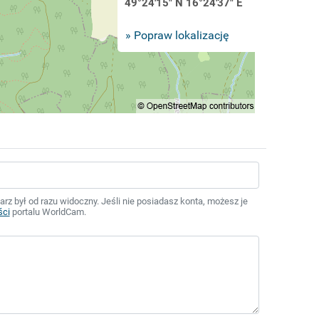
49°24'15" N 16°24'37" E
» Popraw lokalizację
z był od razu widoczny. Jeśli nie posiadasz konta, możesz je
ści
portalu WorldCam.