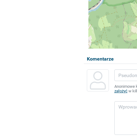
Komentarze
Anonimowe ko
założyć
w kil