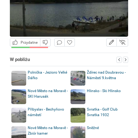
Przydatne
W pobliżu
Polnička - Jezioro Velké
Ždírec nad Doubravou -
Dářko
Náměstí 9.května
Nové Město na Moravě -
Hlinsko - Ski Hlinsko
SKI Harusák
Přibyslav - Bechyňovo
Svratka - Golf Club
náměstí
Svratka 1932
Nové Město na Moravě -
Sněžné
Zbiór kamer