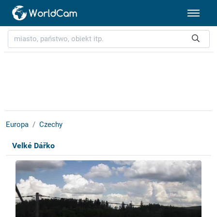
Europa
Czechy
Velké Dářko