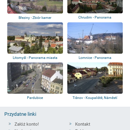
Chrudim - Panorama
Březiny - Zbiór kamer
Litomyšl - Panorama miasta
Lomnice - Panorama
Pardubice
Tišnov - Koupaliště, Náměstí
Míru, Riegr...
Przydatne linki
Załóż konto!
Kontakt