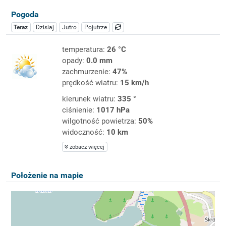
Pogoda
Teraz
Dzisiaj
Jutro
Pojutrze
temperatura:
26 °C
opady:
0.0 mm
zachmurzenie:
47%
prędkość wiatru:
15 km/h
kierunek wiatru:
335 °
ciśnienie:
1017 hPa
wilgotność powietrza:
50%
widoczność:
10 km
zobacz więcej
Położenie na mapie