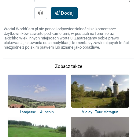
Dodaj
Wortal WorldCam.pl nie ponosi odpowiedzialności za komentarze
Użytkowników zawarte pod kamerami, w postach na forum oraz
jakichkolwiek innych miejscach wortalu. Zastrzegamy sobie prawo
blokowania, usuwania oraz modyfikacji komentarzy zawierających treści
niezgodne z polskim prawem lub uznane jako obraźliwe.
Zobacz także
Larajasse - L'Aubépin
Violay - Tour Matagrin