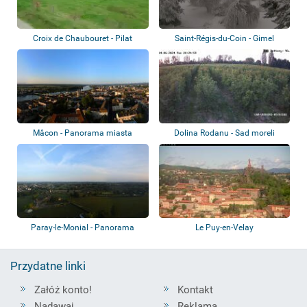
Croix de Chaubouret - Pilat
Saint-Régis-du-Coin - Gimel
Mâcon - Panorama miasta
Dolina Rodanu - Sad moreli
Bergeron
Paray-le-Monial - Panorama
Le Puy-en-Velay
Przydatne linki
Załóż konto!
Kontakt
Nadawaj
Reklama