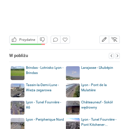
Przydatne
W pobliżu
Brindas - Lotnisko Lyon -
Larajasse - L'Aubépin
Brindas
Tassin-la-Demi-Lune -
Lyon - Pont de la
Wieża zegarowa
Mulatière
Lyon - Tunel Fourvière -
Châteauneuf - Sokół
A6
wędrowny
Lyon - Peripherique Nord
Lyon - Tunel Fourvière -
Pont Kitchener-...