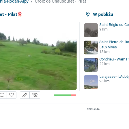
nia-Rodan-Alpy
Croix de Chaubouret - Pilat
t - Pilat
W pobliżu
Saint-Régis-du-Coi
9 km
Saint-Pierre-de-B
Eaux Vives
18 km
Condrieu - Wam P
22 km
Larajasse - L'Aubé
26 km
REKLAMA