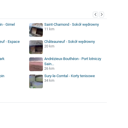
n - Gimel
Saint-Chamond - Sokół wędrowny
11 km
œuf - Espace
Châteauneuf - Sokół wędrowny
20 km
ark
Andrézieux-Bouthéon - Port lotniczy
Sain...
26 km
pin
Sury-le-Comtal - Korty tenisowe
34 km