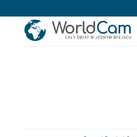
World
Cam
CAŁY ŚWIAT W JEDNYM MIEJSCU