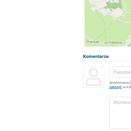
Komentarze
Anonimowe ko
założyć
w kil