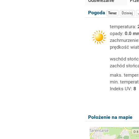
Odświeżanie
Prze
Pogoda
Teraz
Dzisiaj
temperatura:
opady:
0.0 m
zachmurzenie
prędkość wiat
wschód słońc
zachód słońc
maks. temper
min. temperat
Indeks UV:
8
Położenie na mapie