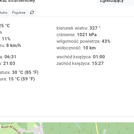
kaz strumieniowy
Zgłaszający
Jutro
Pojutrze
25 °C
kierunek wiatru:
327 °
m
ciśnienie:
1021 hPa
:
11%
wilgotność powietrza:
43%
ru:
8 km/h
widoczność:
10 km
a:
06:31
wschód księżyca:
01:00
a:
21:03
zachód księżyca:
15:27
atura:
30 °C (85 °F)
ura:
15 °C (59 °F)