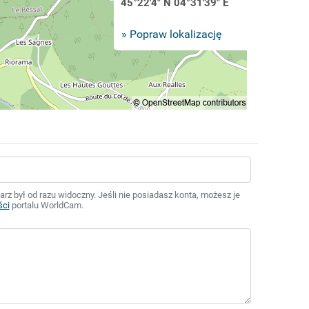
45°22'4" N 04°31'39" E
» Popraw lokalizację
z był od razu widoczny. Jeśli nie posiadasz konta, możesz je
ści
portalu WorldCam.