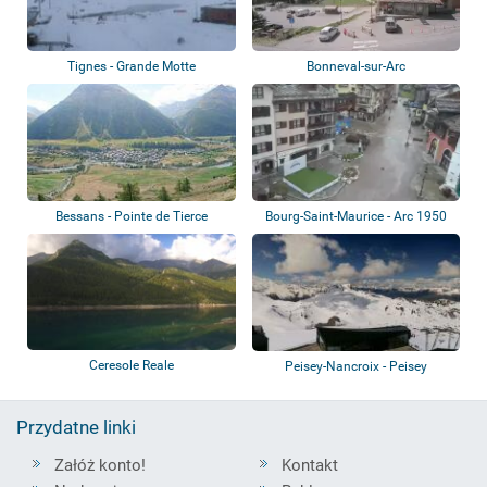
Tignes - Grande Motte
Bonneval-sur-Arc
Bessans - Pointe de Tierce
Bourg-Saint-Maurice - Arc 1950
Ceresole Reale
Peisey-Nancroix - Peisey
Vallandry
Przydatne linki
Załóż konto!
Kontakt