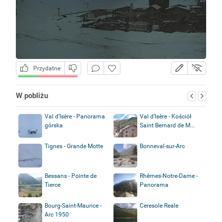
Przydatne
W pobliżu
Val d’Isère - Panorama
Val d’Isère - Kościół
górska
Saint Bernard de M...
Tignes - Grande Motte
Bonneval-sur-Arc
Bessans - Pointe de
Rhêmes-Notre-Dame -
Tierce
Panorama
Bourg-Saint-Maurice -
Ceresole Reale
Arc 1950