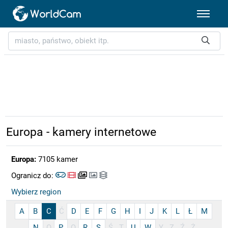
Europa - kamery internetowe
Europa:
7105 kamer
Ogranicz do:
Wybierz region
A
B
C
Ć
D
E
F
G
H
I
J
K
L
Ł
M
N
O
P
Q
R
S
Ś
T
U
W
Y
Z
Ź
Ż