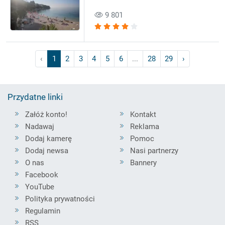
9 801
‹
1
2
3
4
5
6
...
28
29
›
Przydatne linki
Załóż konto!
Kontakt
Nadawaj
Reklama
Dodaj kamerę
Pomoc
Dodaj newsa
Nasi partnerzy
O nas
Bannery
Facebook
YouTube
Polityka prywatności
Regulamin
RSS