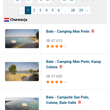
‹
1
2
3
4
5
6
...
28
29
›
Chorwacja
Bale - Camping Mon Perin
67 615
Bale - Camping Mon Perin, Kamp
Colona
57 655
Bale - Campsite San Polo,
Colone, Bale Valle