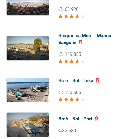
63 920
Biograd na Moru - Marina
Šangulin
119 855
Brač - Bol - Luka
123 606
Brač - Bol - Port
2 580