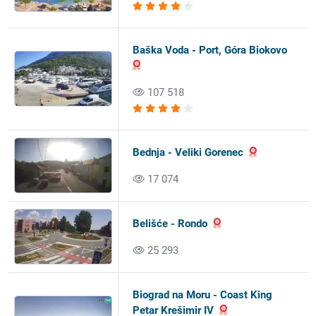
Baška Voda - Port, Góra Biokovo
107 518
Bednja - Veliki Gorenec
17 074
Belišće - Rondo
25 293
Biograd na Moru - Coast King
Petar Krešimir IV